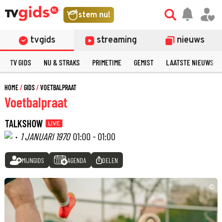
stem nu!
tvgids
streaming
nieuws
TV GIDS
NU & STRAKS
PRIMETIME
GEMIST
LAATSTE NIEUWS
HOME
GIDS
VOETBALPRAAT
Voetbalpraat
TALKSHOW
LIVE
·
1 JANUARI 1970
01:00 - 01:00
MIJNGIDS
AGENDA
DELEN
©