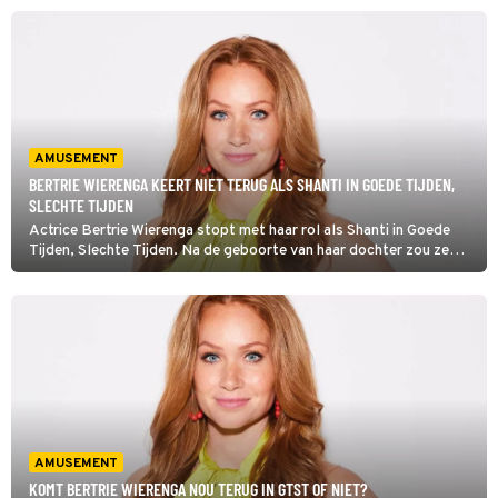
collega.
AMUSEMENT
BERTRIE WIERENGA KEERT NIET TERUG ALS SHANTI IN GOEDE TIJDEN,
SLECHTE TIJDEN
Actrice Bertrie Wierenga stopt met haar rol als Shanti in Goede
Tijden, Slechte Tijden. Na de geboorte van haar dochter zou ze
weer terugkeren, maar ze heeft besloten meer tijd met haar
dochter door te willen brengen en een parttimefunctie was niet
mogelijk
AMUSEMENT
KOMT BERTRIE WIERENGA NOU TERUG IN GTST OF NIET?