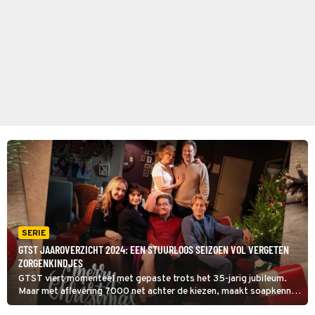
SERIE
GTST JAAROVERZICHT 2024: EEN STUURLOOS SEIZOEN VOL VERGETEN
ZORGENKINDJES
GTST viert momenteel met gepaste trots het 35-jarig jubileum.
Maar met aflevering 7000 net achter de kiezen, maakt soapkenner
Jef Willemsen de zorgwekkende balans op. Afgeraffelde