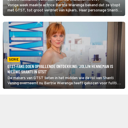
Vorige week maakte actrice Bertrie Wierenga bekend dat ze stopt
met GTST, tot groot verdriet van kijkers. Haar personage Shanti
Vening verdwijnt echter niet uit de serie, want haar rol wordt
overgenomen. En nu is bekend wie dat gaat doen!
SERIE
GTST-FANS DOEN OPVALLENDE ONTDEKKING: 'JOLIJN HENNEMAN IS
NIEUWE SHANTI IN GTST'
De makers van GTST lieten in het midden wie de rol van Shanti
Vening overneemt nu Bertrie Wierenga heeft gekozen voor fulltime
moederschap. Maar de soapkenners van
fansite GTSTCourant lijken te weten dat Jolijn Henneman haar
opvolgt.