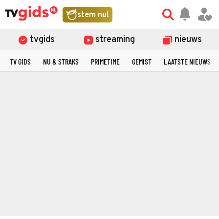
stem nu!
tvgids
streaming
nieuws
TV GIDS
NU & STRAKS
PRIMETIME
GEMIST
LAATSTE NIEUWS