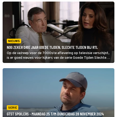
verhaallijnen, vergeten personages en een reeks onfortuinlijke
exits zorgden voor pijnlijke zeperds.
NIEUWS
NOG ZEKER DRIE JAAR GOEDE TIJDEN, SLECHTE TIJDEN BIJ RTL
Op de valreep voor de 7000ste aflevering op televisie verschijnt,
is er goed nieuws voor kijkers van de serie Goede Tijden Slechte
Tijden. RTL heeft het contract met GTST met drie jaar verlengd.
SERIE
GTST SPOILERS - MAANDAG 25 T/M DONDERDAG 28 NOVEMBER 2024