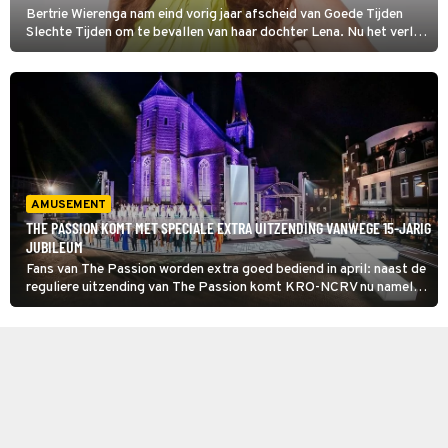
Bertrie Wierenga nam eind vorig jaar afscheid van Goede Tijden
Slechte Tijden om te bevallen van haar dochter Lena. Nu het verlof
voorbij is, zou ze kunnen terugkeren naar de soap. Maar gaat ze
dat ook doen?
AMUSEMENT
THE PASSION KOMT MET SPECIALE EXTRA UITZENDING VANWEGE 15-JARIG
JUBILEUM
Fans van The Passion worden extra goed bediend in april: naast de
reguliere uitzending van The Passion komt KRO-NCRV nu namelijk
ook met een speciale aflevering ter ere van het 15-jarig jubileum
van de spectaculaire tv-vertelling. Wat kunnen we daarvan
verwachten en wanneer wordt het uitgezonden? Lees snel verder.