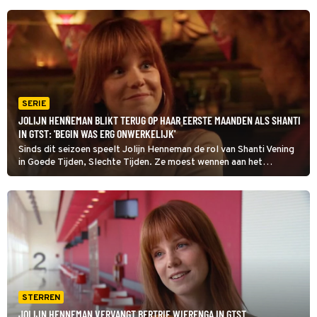
SERIE
JOLIJN HENNEMAN BLIKT TERUG OP HAAR EERSTE MAANDEN ALS SHANTI
IN GTST: 'BEGIN WAS ERG ONWERKELIJK'
Sinds dit seizoen speelt Jolijn Henneman de rol van Shanti Vening
in Goede Tijden, Slechte Tijden. Ze moest wennen aan het
personage, dat voorheen door Bertrie Wierenga werd gespeeld:
‘Jeetje, wat is ze pittig!’
STERREN
JOLIJN HENNEMAN VERVANGT BERTRIE WIERENGA IN GTST