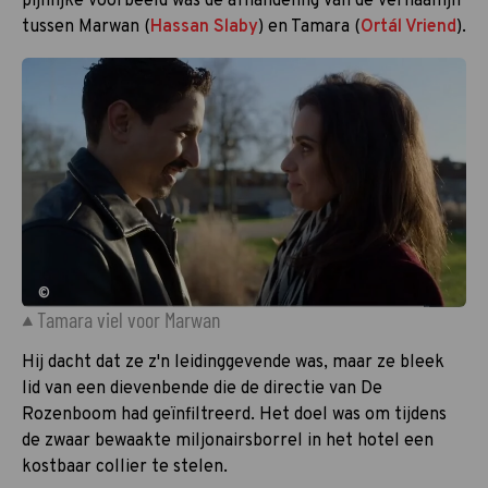
pijnlijke voorbeeld was de afhandeling van de verhaallijn
tussen Marwan (
Hassan Slaby
) en Tamara (
Ortál Vriend
).
©
Tamara viel voor Marwan
Hij dacht dat ze z'n leidinggevende was, maar ze bleek
lid van een dievenbende die de directie van De
Rozenboom had geïnfiltreerd. Het doel was om tijdens
de zwaar bewaakte miljonairsborrel in het hotel een
kostbaar collier te stelen.