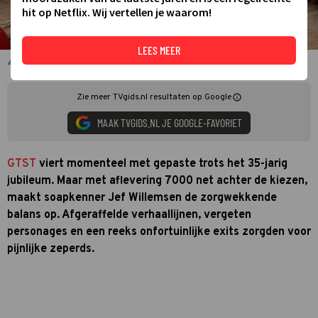
hit op Netflix. Wij vertellen je waarom!
LEES MEER
gtst
Zie meer TVgids.nl resultaten op Google
MAAK TVGIDS.NL JE GOOGLE-FAVORIET
GTST
viert momenteel met gepaste trots het 35-jarig
jubileum. Maar met aflevering 7000 net achter de kiezen,
maakt soapkenner Jef Willemsen de zorgwekkende
balans op. Afgeraffelde verhaallijnen, vergeten
personages en een reeks onfortuinlijke exits zorgden voor
pijnlijke zeperds.