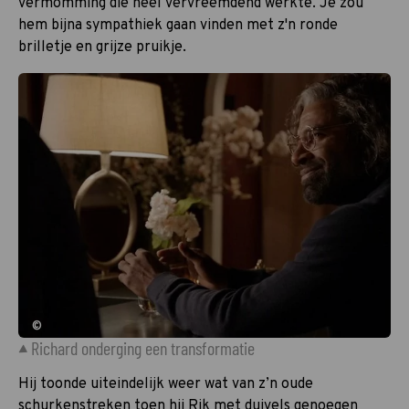
vermomming die heel vervreemdend werkte. Je zou
hem bijna sympathiek gaan vinden met z'n ronde
brilletje en grijze pruikje.
©
Richard onderging een transformatie
Hij toonde uiteindelijk weer wat van z’n oude
schurkenstreken toen hij Rik met duivels genoegen