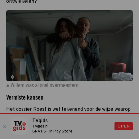
ontwikkelen?
©
Willem was al snel overmeesterd
Vermiste kansen
Het dossier Roest is wel tekenend voor de wijze waarop
de makers omspringen met personages. Vooral kleinere
TVgids
rollen worden zonder pardon van tafel geveegd nog
OPEN
TVgids.nl
voordat hun verhaallijn goed en wel kon beginnen. Zo
GRATIS - In Play Store