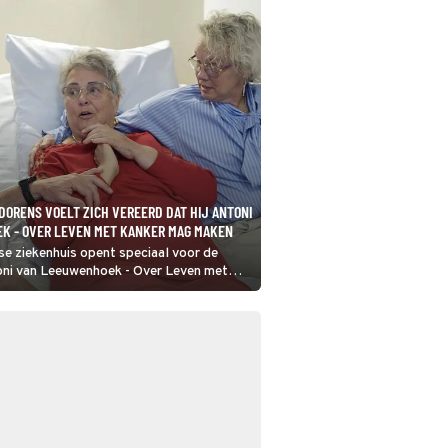
DORENS VOELT ZICH VEREERD DAT HIJ ANTONI
K - OVER LEVEN MET KANKER MAG MAKEN
 ziekenhuis opent speciaal voor de
toni van Leeuwenhoek - Over Leven met
erst zijn deuren. “Ze zijn heel blij
n over hoe het er hier aan toegaat”,
ator Beau van Erven Dorens.