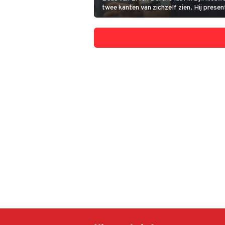
twee kanten van zichzelf zien. Hij presen
indringende Het Antoni van Leeuwenhoe
met Kanker en het luchtige Casa di Beau