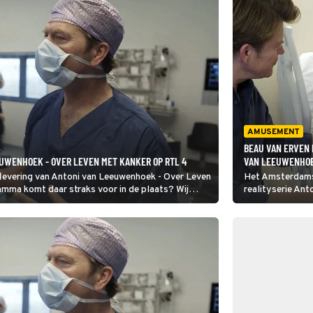
AMUSEMENT
BEAU VAN ERVEN 
UWENHOEK - OVER LEVEN MET KANKER OP RTL 4
VAN LEEUWENHOE
flevering van Antoni van Leeuwenhoek - Over Leven
Het Amsterdamse
mma komt daar straks voor in de plaats? Wij
realityserie An
Kanker voor het e
openheid te geve
vertelt present