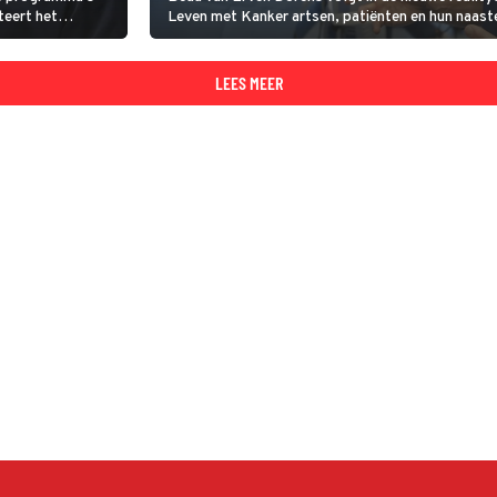
teert het
Leven met Kanker artsen, patiënten en hun naasten 
k – Over Leven
verdriet en hoop en bewondert de toewijding van
.
LEES MEER