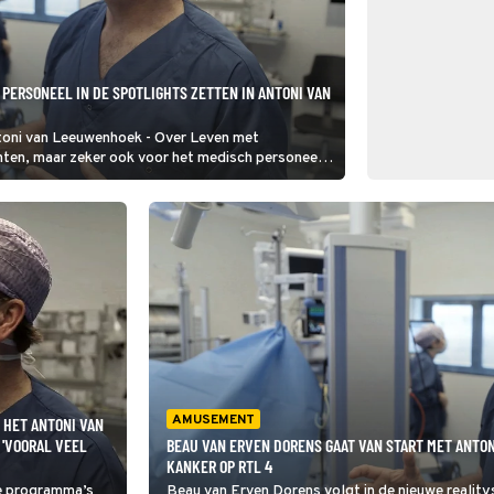
PERSONEEL IN DE SPOTLIGHTS ZETTEN IN ANTONI VAN
toni van Leeuwenhoek - Over Leven met
ënten, maar zeker ook voor het medisch personeel.
kken voeren. Dat lijkt me een nachtmerrie.”
AMUSEMENT
 HET ANTONI VAN
'VOORAL VEEL
BEAU VAN ERVEN DORENS GAAT VAN START MET ANTO
KANKER OP RTL 4
we programma’s
Beau van Erven Dorens volgt in de nieuwe realit