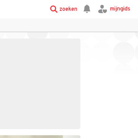
mijngids
zoeken