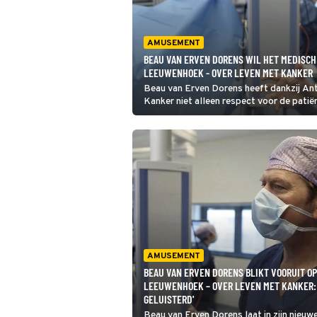
AMUSEMENT
BEAU VAN ERVEN DORENS WIL HET MEDISCH 
LEEUWENHOEK - OVER LEVEN MET KANKER
Beau van Erven Dorens heeft dankzij An
Kanker niet alleen respect voor de pati
“Zij moeten dagelijks slechtnieuwsgespre
AMUSEMENT
BEAU VAN ERVEN DORENS BLIKT VOORUIT OP
LEEUWENHOEK – OVER LEVEN MET KANKER: 
GELUISTERD'
Beau van Erven Dorens laat in zijn nieu