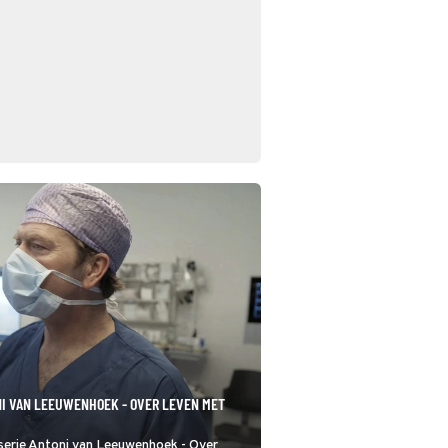
NI VAN LEEUWENHOEK - OVER LEVEN MET
yserie Antoni van Leeuwenhoek - Over