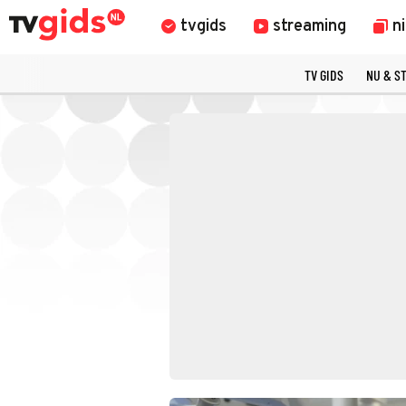
tvgids
streaming
n
TV GIDS
NU & S