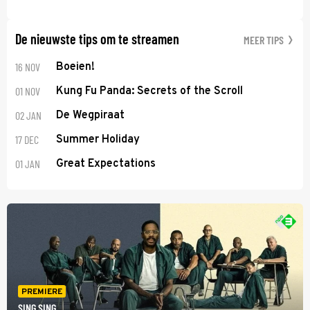
De nieuwste tips om te streamen
MEER TIPS
16 NOV
Boeien!
01 NOV
Kung Fu Panda: Secrets of the Scroll
02 JAN
De Wegpiraat
17 DEC
Summer Holiday
01 JAN
Great Expectations
PREMIERE
SING SING