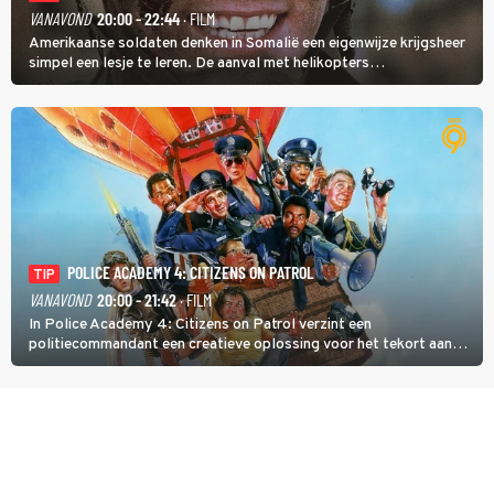
VANAVOND
20:00 - 22:44
· FILM
Amerikaanse soldaten denken in Somalië een eigenwijze krijgsheer
simpel een lesje te leren. De aanval met helikopters
verloopt in Black Hawk down dramatisch.
POLICE ACADEMY 4: CITIZENS ON PATROL
TIP
VANAVOND
20:00 - 21:42
· FILM
In Police Academy 4: Citizens on Patrol verzint een
politiecommandant een creatieve oplossing voor het tekort aan
agenten.