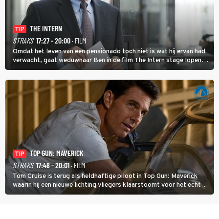
THE INTERN
TIP
STRAKS
17:27 - 20:00
· FILM
Omdat het leven van een pensionado toch niet is wat hij ervan had
verwacht, gaat weduwnaar Ben in de film The Intern stage lopen
bij de hippe webwinkel van Jules, wat een gouden zet blijkt te zijn.
TOP GUN: MAVERICK
TIP
STRAKS
17:48 - 20:01
· FILM
Tom Cruise is terug als heldhaftige piloot in Top Gun: Maverick
waarin hij een nieuwe lichting vliegers klaarstoomt voor het echte
werk.