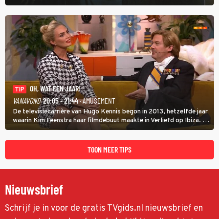
Cruise) heeft hem nodig om hem de stad door te loodsen om een
wel heel lugubere reden.
OH, WAT EEN JAAR!
TIP
VANAVOND
20:05 - 21:44
· AMUSEMENT
De televisiecarrière van Hugo Kennis begon in 2013, hetzelfde jaar
waarin Kim Feenstra haar filmdebuut maakte in Verliefd op Ibiza. In
Oh, Wat een Jaar! wordt duidelijk wat ze nog meer weten van het
jaar waarin ze allebei eindtwintigers waren.
TOON MEER TIPS
Nieuwsbrief
Schrijf je in voor de gratis TVgids.nl nieuwsbrief en