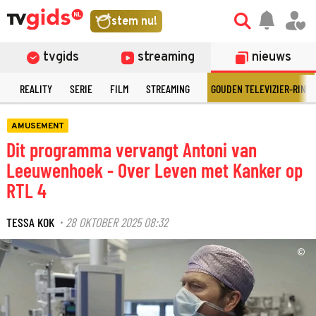
stem nu!
tvgids
streaming
nieuws
N
REALITY
SERIE
FILM
STREAMING
GOUDEN TELEVIZIER-RING
AMUSEMENT
Dit programma vervangt Antoni van
Leeuwenhoek - Over Leven met Kanker op
RTL 4
TESSA KOK
28 OKTOBER 2025 08:32
·
©