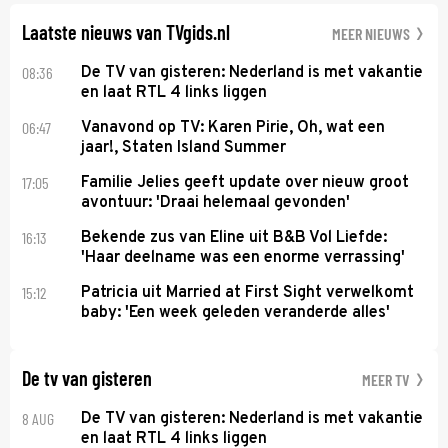
veroverde ze de wereld als zangeres van 2Unlimited.
Laatste nieuws van TVgids.nl
MEER NIEUWS
08:36
De TV van gisteren: Nederland is met vakantie
en laat RTL 4 links liggen
06:47
Vanavond op TV: Karen Pirie, Oh, wat een
jaar!, Staten Island Summer
17:05
Familie Jelies geeft update over nieuw groot
avontuur: 'Draai helemaal gevonden'
16:13
Bekende zus van Eline uit B&B Vol Liefde:
'Haar deelname was een enorme verrassing'
15:12
Patricia uit Married at First Sight verwelkomt
baby: 'Een week geleden veranderde alles'
De tv van gisteren
MEER TV
8 AUG
De TV van gisteren: Nederland is met vakantie
en laat RTL 4 links liggen