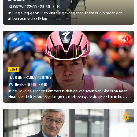
VANAVOND
22:00 - 23:50
· FILM
In Sing Sing gebruiken enkele gevangenen theater als meer dan
alleen een uitlaatklep.
LIVE
TOUR DE FRANCE FEMMES
NU
15:45 - 18:00
· SPORT
In de Tour de France Femmes rijden de vrouwen van Sisteron naar
Nice, een 175 kilometer lange rit met een geleidelijke klim in het
midden. Dat is mogelijk niet de zwaarste hindernis, dat is de
temperatuur. Het kan in Nice namelijk bloedheet worden.