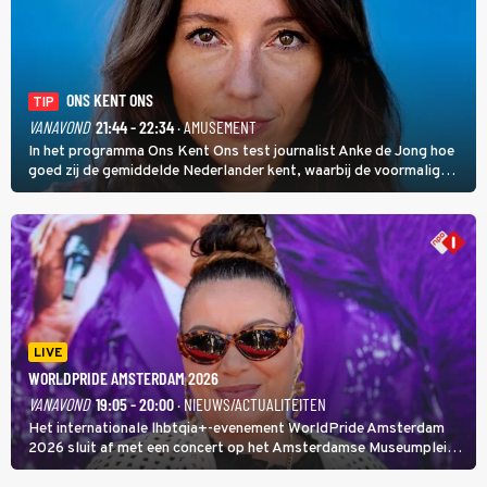
ONS KENT ONS
TIP
VANAVOND
21:44 - 22:34
· AMUSEMENT
In het programma Ons Kent Ons test journalist Anke de Jong hoe
goed zij de gemiddelde Nederlander kent, waarbij de voormalig
hoofdredacteur van modebladen Glamour en Elle het samen met
rapper Keizer opneemt tegen Edson da Graça en Marc-Marie
Huijbregts.
LIVE
WORLDPRIDE AMSTERDAM 2026
VANAVOND
19:05 - 20:00
· NIEUWS/ACTUALITEITEN
Het internationale lhbtqia+-evenement WorldPride Amsterdam
2026 sluit af met een concert op het Amsterdamse Museumplein.
Anita Doth is een van de optredende artiesten. In de jaren 90