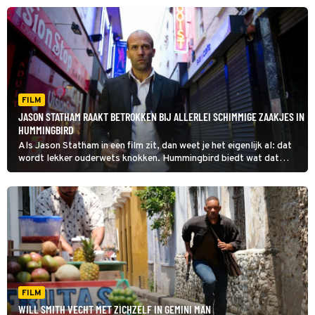
om.
FILM
JASON STATHAM RAAKT BETROKKEN BIJ ALLERLEI SCHIMMIGE ZAAKJES IN
HUMMINGBIRD
Als Jason Statham in een film zit, dan weet je het eigenlijk al: dat
wordt lekker ouderwets knokken. Hummingbird biedt wat dat
betreft weinig verrassends, maar daar maalt de Statham-fan niet
om.
FILM
WILL SMITH VECHT MET ZICHZELF IN GEMINI MAN