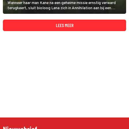
Wanneer haar man Kane na een geheime missie ernstig verward
terugkeert, sluit bioloog Lena zich in Annihilation aan bij een
expeditie naar een mysterieus gebied. Daar ontdekt ze een wereld
vol muterende flora en fauna.
LEES MEER