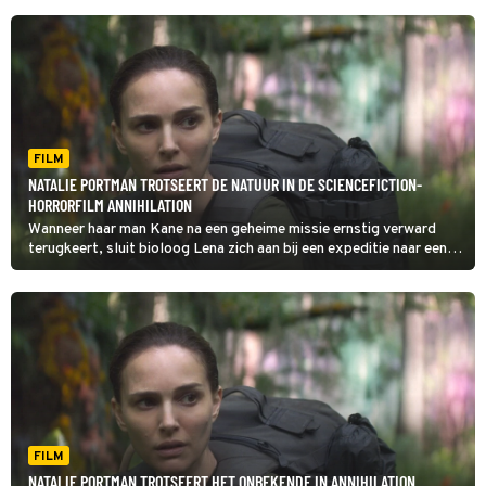
FILM
NATALIE PORTMAN TROTSEERT DE NATUUR IN DE SCIENCEFICTION-
HORRORFILM ANNIHILATION
Wanneer haar man Kane na een geheime missie ernstig verward
terugkeert, sluit bioloog Lena zich aan bij een expeditie naar een
mysterieus gebied. Daar ontdekt ze in Annihilation een wereld vol
muterende flora en fauna.
FILM
NATALIE PORTMAN TROTSEERT HET ONBEKENDE IN ANNIHILATION