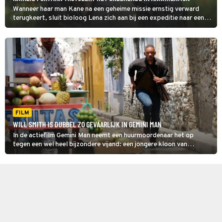
Wanneer haar man Kane na een geheime missie ernstig verward
terugkeert, sluit bioloog Lena zich aan bij een expeditie naar een
mysterieus gebied. Daar ontdekt ze in Annihilation een wereld vol
muterende flora en fauna.
FILM
WILL SMITH IS DUBBEL ZO GEVAARLIJK IN GEMINI MAN
In de actiefilm Gemini Man neemt een huurmoordenaar het op
tegen een wel heel bijzondere vijand: een jongere kloon van
zichzelf.