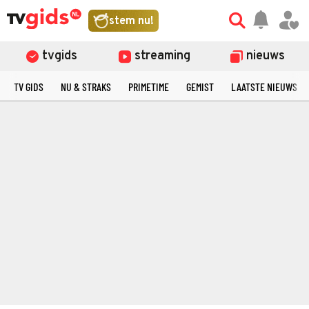
stem nu!
tvgids
streaming
nieuws
TV GIDS
NU & STRAKS
PRIMETIME
GEMIST
LAATSTE NIEUWS