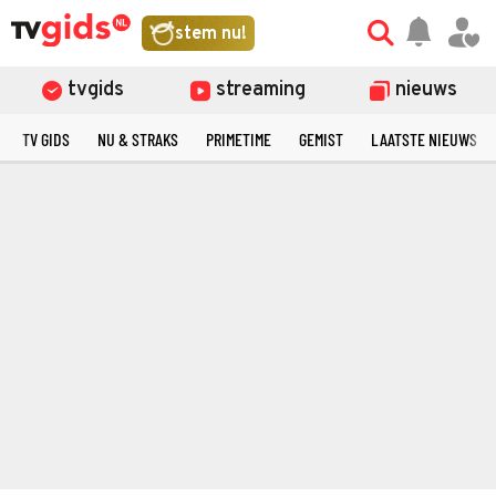
stem nu!
tvgids
streaming
nieuws
TV GIDS
NU & STRAKS
PRIMETIME
GEMIST
LAATSTE NIEUWS