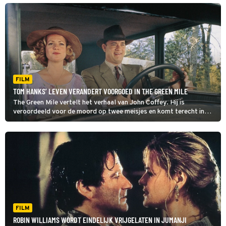
FILM
TOM HANKS’ LEVEN VERANDERT VOORGOED IN THE GREEN MILE
The Green Mile vertelt het verhaal van John Coffey. Hij is
veroordeeld voor de moord op twee meisjes en komt terecht in
een gevangenis in Louisiana. Hier verandert hij de levens van de
bewakers op verschillende manieren.
FILM
ROBIN WILLIAMS WORDT EINDELIJK VRIJGELATEN IN JUMANJI