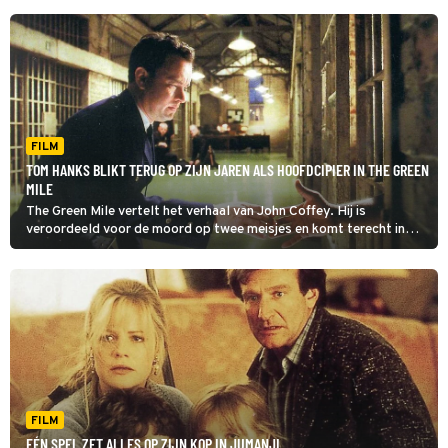
FILM
TOM HANKS BLIKT TERUG OP ZIJN JAREN ALS HOOFDCIPIER IN THE GREEN
MILE
The Green Mile vertelt het verhaal van John Coffey. Hij is
veroordeeld voor de moord op twee meisjes en komt terecht in
een gevangenis in Louisiana. Hier verandert hij de levens van de
bewakers op verschillende manieren.
FILM
EÉN SPEL ZET ALLES OP ZIJN KOP IN JUMANJI