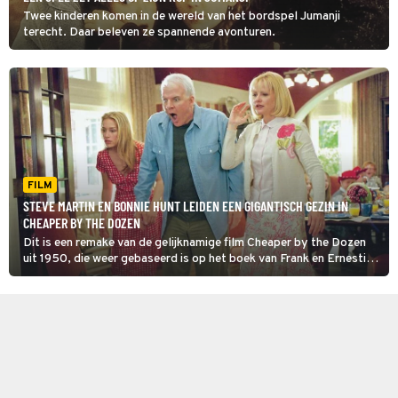
Twee kinderen komen in de wereld van het bordspel Jumanji
terecht. Daar beleven ze spannende avonturen.
FILM
STEVE MARTIN EN BONNIE HUNT LEIDEN EEN GIGANTISCH GEZIN IN
CHEAPER BY THE DOZEN
Dit is een remake van de gelijknamige film Cheaper by the Dozen
uit 1950, die weer gebaseerd is op het boek van Frank en Ernestine
Gilbreth, een echtpaar dat in de jaren 40 ook echt een gezin met
twaalf kinderen had.