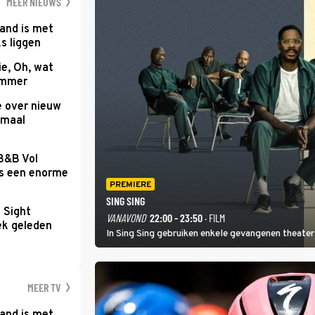
MEER NIEUWS
and is met
s liggen
e, Oh, wat
Summer
e over nieuw
emaal
 B&B Vol
as een enorme
PREMIERE
SING SING
t Sight
VANAVOND
22:00 - 23:50
· FILM
ek geleden
In Sing Sing gebruiken enkele gevangenen theater 
MEER TV