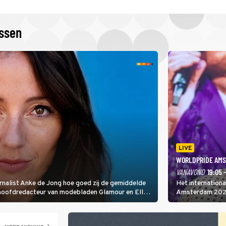
issen
LIVE
WORLDPRIDE AMS
VANAVOND
19:05 
rnalist Anke de Jong hoe goed zij de gemiddelde
Het internation
 hoofdredacteur van modebladen Glamour en Elle
Amsterdam 2026 
gen Edson da Graça en Marc-Marie Huijbregts.
Amsterdamse Mus
optredende artie
wereld als zang