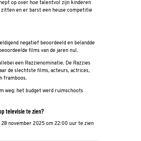
ept op over hoe talentvol zijn kinderen
ch zitten en er barst een heuse competitie
ldigend negatief beoordeeld en belandde
 beoordeelde films van de jaren nul.
allebei een Razzienominatie. De Razzies
ar de slechtste films, acteurs, actrices,
n framboos.
om weg: het budget werd ruimschoots
p televisie te zien?
ag 28 november 2025 om 22:00 uur te zien