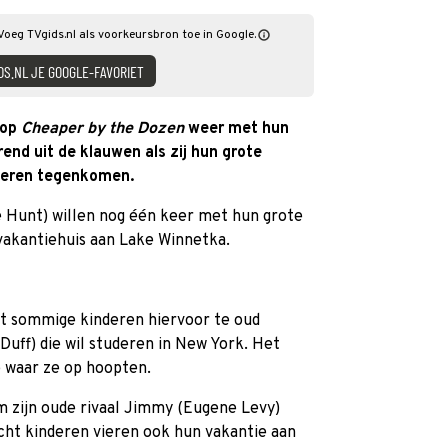
Voeg TVgids.nl als voorkeursbron toe in Google.
DS.NL JE GOOGLE-FAVORIET
 op
Cheaper by the Dozen
weer met hun
rend uit de klauwen als zij hun grote
deren tegenkomen.
 Hunt) willen nog één keer met hun grote
vakantiehuis aan Lake Winnetka.
at sommige kinderen hiervoor te oud
Duff) die wil studeren in New York. Het
 waar ze op hoopten.
zijn oude rivaal Jimmy (Eugene Levy)
acht kinderen vieren ook hun vakantie aan