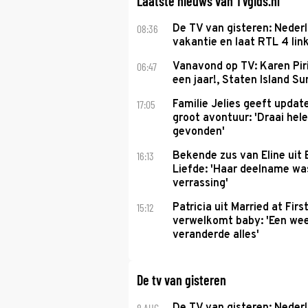
Laatste nieuws van TVgids.nl
08:36
De TV van gisteren: Nederl
vakantie en laat RTL 4 link
06:47
Vanavond op TV: Karen Piri
een jaar!, Staten Island 
17:05
Familie Jelies geeft updat
groot avontuur: 'Draai hel
gevonden'
16:13
Bekende zus van Eline uit
Liefde: 'Haar deelname w
verrassing'
15:12
Patricia uit Married at Firs
verwelkomt baby: 'Een we
veranderde alles'
De tv van gisteren
8 AUG