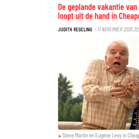
De geplande vakantie van 
loopt uit de hand in Cheap
JUDITH REGELING
11 NOVEMBER 2025 22
·
Steve Martin en Eugene Levy in Chea