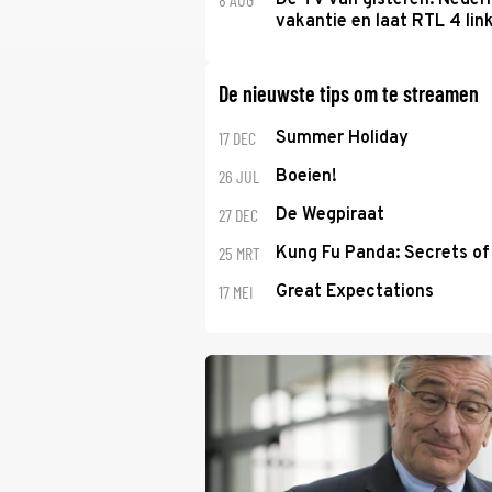
De TV van gisteren: Nederl
vakantie en laat RTL 4 link
De nieuwste tips om te streamen
17 DEC
Summer Holiday
26 JUL
Boeien!
27 DEC
De Wegpiraat
25 MRT
Kung Fu Panda: Secrets of 
17 MEI
Great Expectations