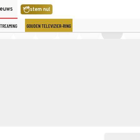
ieuws
stem nu!
TREAMING
GOUDEN TELEVIZIER-RING