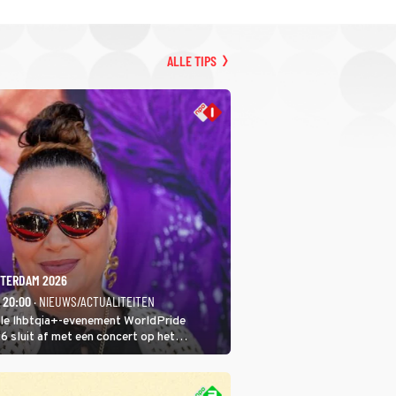
ALLE TIPS
TERDAM 2026
- 20:00
· NIEUWS/ACTUALITEITEN
ale lhbtqia+-evenement WorldPride
sluit af met een concert op het
eumplein. Anita Doth is een van de
sten. In de jaren 90 veroverde ze de
eres van 2Unlimited.