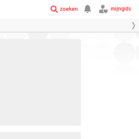
mijngids
zoeken