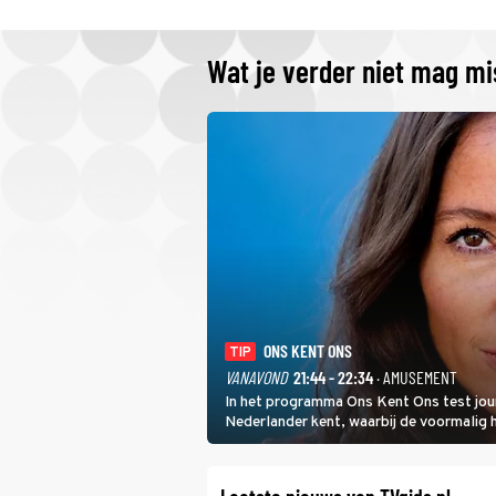
Wat je verder niet mag m
ONS KENT ONS
TIP
VANAVOND
21:44 - 22:34
· AMUSEMENT
In het programma Ons Kent Ons test jou
Nederlander kent, waarbij de voormalig
het samen met rapper Keizer opneemt te