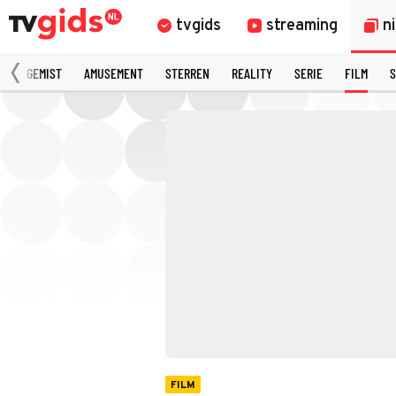
tvgids
streaming
n
N
GEMIST
AMUSEMENT
STERREN
REALITY
SERIE
FILM
S
FILM