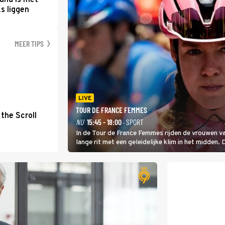
and is met
s liggen
MEER TIPS
LIVE
TOUR DE FRANCE FEMMES
the Scroll
NU
15:45 - 18:00
· SPORT
In de Tour de France Femmes rijden de vrouwen va
lange rit met een geleidelijke klim in het midden. 
dat is de temperatuur. Het kan in Nice namelijk 