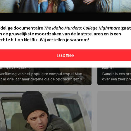
edelige documentaire
The Idaho Murders: College Nightmare
gaat
n de gruwelijkste moordzaken van de laatste jaren en is een
chte hit op Netflix. Wij vertellen je waarom!
LEES MEER
FILM
JOSH DUHAMEL BL
D IN MAX PAYNE
BANDIT
verfilming van het populaire computerspel Max
Bandit is een pr
 al drie jaar naar degene die de opdracht gaf om
over een zeer p