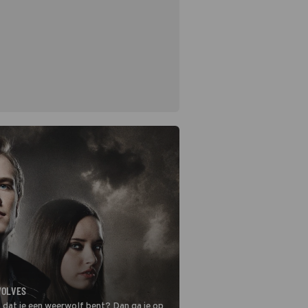
WOLVES
kt dat je een weerwolf bent? Dan ga je op