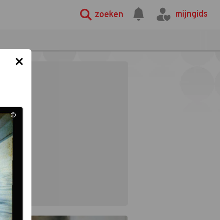
mijngids
zoeken
×
©