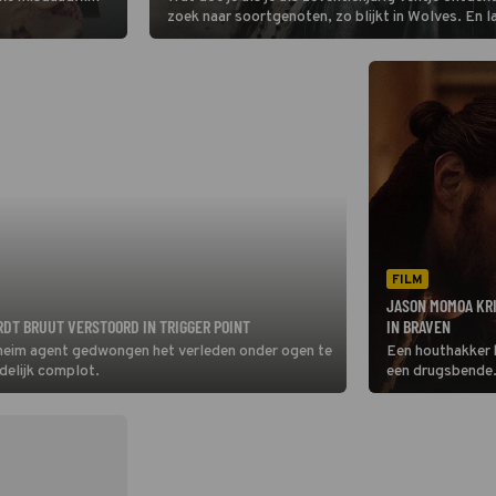
zoek naar soortgenoten, zo blijkt in Wolves. En l
wonen.
FILM
JASON MOMOA KRI
RDT BRUUT VERSTOORD IN TRIGGER POINT
IN BRAVEN
eheim agent gedwongen het verleden onder ogen te
Een houthakker k
odelijk complot.
een drugsbende.
Braven.