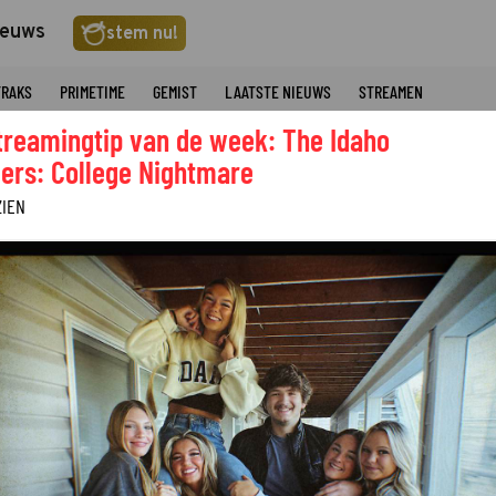
ieuws
stem nu!
TRAKS
PRIMETIME
GEMIST
LAATSTE NIEUWS
STREAMEN
treamingtip van de week: The Idaho
ers: College Nightmare
ZIEN