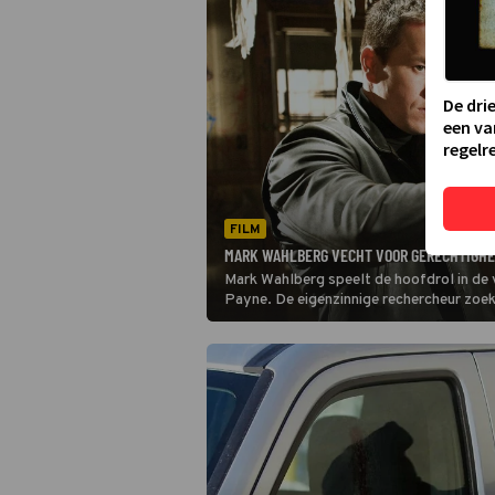
De dri
een va
regelre
FILM
MARK WAHLBERG VECHT VOOR GERECHTIGHEI
Mark Wahlberg speelt de hoofdrol in de 
Payne. De eigenzinnige rechercheur zoekt
zijn vrouw en kind te vermoorden.