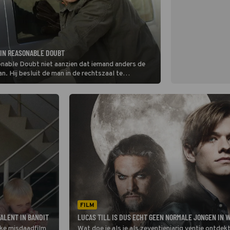
 IN REASONABLE DOUBT
onable Doubt niet aanzien dat iemand anders de
an. Hij besluit de man in de rechtszaal te
FILM
ALENT IN BANDIT
LUCAS TILL IS DUS ECHT GEEN NORMALE JONGEN IN 
jke misdaadfilm
Wat doe je als je als zeventienjarig ventje ontde