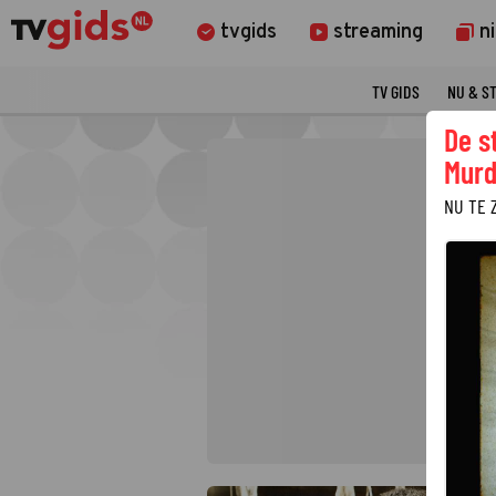
tvgids
streaming
n
TV GIDS
NU & S
De s
Murd
NU TE 