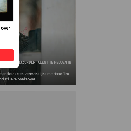
 over
IJKT EEN BIJZONDER TALENT TE HEBBEN IN
etentieloze en vermakelijke misdaadfilm
roductieve bankrover.