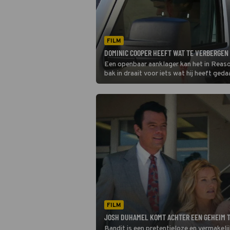
FILM
DOMINIC COOPER HEEFT WAT TE VERBERGEN
Een openbaar aanklager kan het in Reas
bak in draait voor iets wat hij heeft geda
verdedigen.
FILM
JOSH DUHAMEL KOMT ACHTER EEN GEHEIM T
Bandit is een pretentieloze en vermakeli