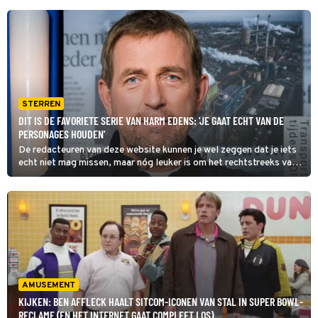
STERREN
DIT IS DE FAVORIETE SERIE VAN HARM EDENS: 'JE GAAT ECHT VAN DE
PERSONAGES HOUDEN'
De redacteuren van deze website kunnen je wel zeggen dat je iets
echt niet mag missen, maar nóg leuker is om het rechtstreeks van
de tv-sterren zelf te horen. Harm Edens vertelt vandaag alles over
zijn favoriete producties.
AMUSEMENT
KIJKEN: BEN AFFLECK HAALT SITCOM-ICONEN VAN STAL IN SUPER BOWL-
RECLAME (EN HET INTERNET GAAT COMPLEET LOS)