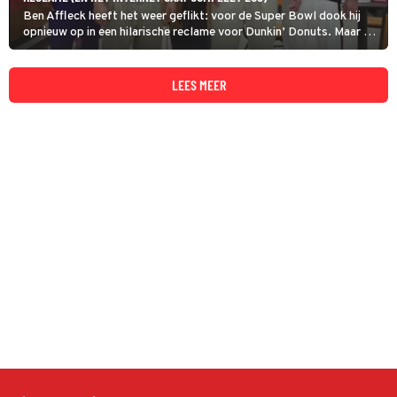
Ben Affleck heeft het weer geflikt: voor de Super Bowl dook hij
opnieuw op in een hilarische reclame voor Dunkin’ Donuts. Maar dit
keer is hij niet alleen, want ineens staan er een hele rits aan sitcom-
legendes naast hem, compleet met een flinke dosis nostalgie en
knipogen naar klassieke tv-series.
LEES MEER