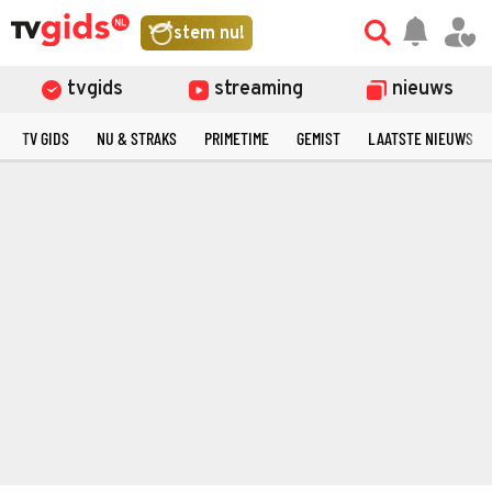
stem nu!
tvgids
streaming
nieuws
TV GIDS
NU & STRAKS
PRIMETIME
GEMIST
LAATSTE NIEUWS