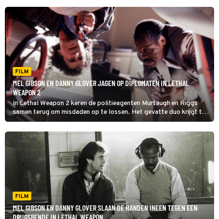
FILM
MEL GIBSON EN DANNY GLOVER JAGEN OP DIPLOMATEN IN LETHAL
WEAPON 2
In Lethal Weapon 2 keren de politieagenten Murtaugh en Riggs
samen terug om misdaden op te lossen. Het gevatte duo krijgt te
maken met corrupte Zuid-Afrikaanse diplomaten.
FILM
MEL GIBSON EN DANNY GLOVER SLAAN DE HANDEN INEEN TEGEN EEN
DRUGSBENDE IN LETHAL WEAPON