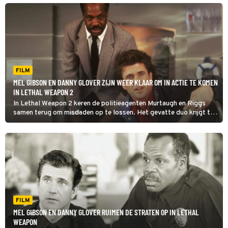
FILM
MEL GIBSON EN DANNY GLOVER ZIJN WEER KLAAR OM IN ACTIE TE KOMEN
IN LETHAL WEAPON 2
In Lethal Weapon 2 keren de politieagenten Murtaugh en Riggs
samen terug om misdaden op te lossen. Het gevatte duo krijgt te
maken met corrupte Zuid-Afrikaanse diplomaten.
FILM
MEL GIBSON EN DANNY GLOVER RUIMEN DE STRATEN OP IN LETHAL
WEAPON