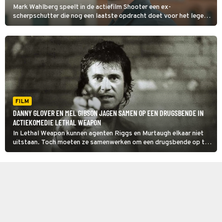
Mark Wahlberg speelt in de actiefilm Shooter een ex-
scherpschutter die nog een laatste opdracht doet voor het leger.
Hij had beter nee kunnen zeggen: de hele klus blijkt één grote
valstrik.
FILM
DANNY GLOVER EN MEL GIBSON JAGEN SAMEN OP EEN DRUGSBENDE IN
ACTIEKOMEDIE LETHAL WEAPON
In Lethal Weapon kunnen agenten Riggs en Murtaugh elkaar niet
uitstaan. Toch moeten ze samenwerken om een drugsbende op te
rollen.