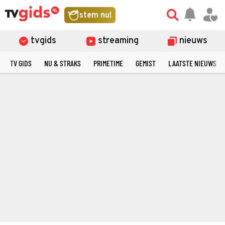
stem nu!
tvgids
streaming
nieuws
TV GIDS
NU & STRAKS
PRIMETIME
GEMIST
LAATSTE NIEUWS