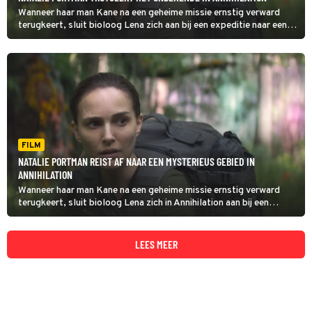
Wanneer haar man Kane na een geheime missie ernstig verward
terugkeert, sluit bioloog Lena zich aan bij een expeditie naar een
mysterieus gebied. Daar ontdekt ze in Annihilation een wereld vol
muterende flora en fauna.
FILM
NATALIE PORTMAN REIST AF NAAR EEN MYSTERIEUS GEBIED IN
ANNIHILATION
Wanneer haar man Kane na een geheime missie ernstig verward
terugkeert, sluit bioloog Lena zich in Annihilation aan bij een
expeditie naar een mysterieus gebied. Daar ontdekt ze een wereld
vol muterende flora en fauna.
LEES MEER