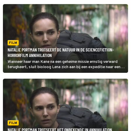
FILM
NATALIE PORTMAN TROTSEERT DE NATUUR IN DE SCIENCEFICTION-
HORRORFILM ANNIHILATION
Wanneer haar man Kane na een geheime missie ernstig verward
terugkeert, sluit bioloog Lena zich aan bij een expeditie naar een
mysterieus gebied. Daar ontdekt ze in Annihilation een wereld vol
muterende flora en fauna.
FILM
NATALIE PORTMAN TROTSEERT HET ONBEKENDE IN ANNIHILATION