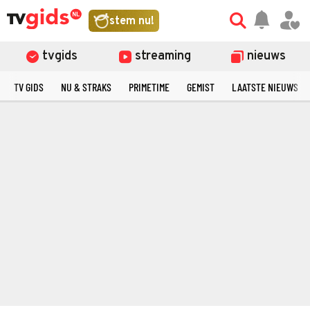
stem nu!
tvgids
streaming
nieuws
TV GIDS
NU & STRAKS
PRIMETIME
GEMIST
LAATSTE NIEUWS