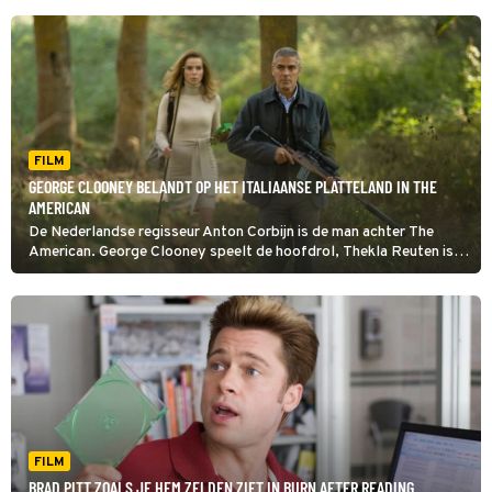
FILM
GEORGE CLOONEY BELANDT OP HET ITALIAANSE PLATTELAND IN THE
AMERICAN
De Nederlandse regisseur Anton Corbijn is de man achter The
American. George Clooney speelt de hoofdrol, Thekla Reuten is
zijn tegenspeelster.
FILM
BRAD PITT ZOALS JE HEM ZELDEN ZIET IN BURN AFTER READING