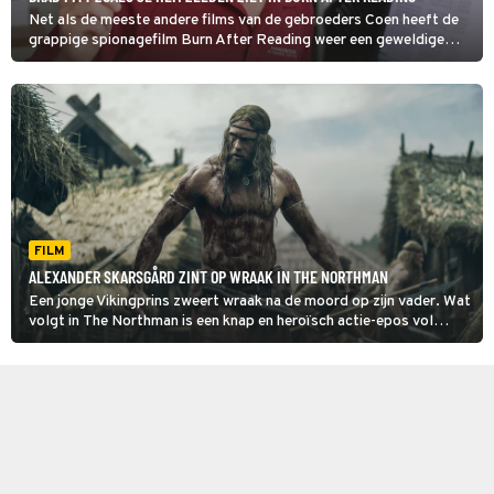
Net als de meeste andere films van de gebroeders Coen heeft de
grappige spionagefilm Burn After Reading weer een geweldige
cast, met onder andere John Malkovich, Frances McDormand,
Tilda Swinton, George Clooney en Brad Pitt.
FILM
ALEXANDER SKARSGÅRD ZINT OP WRAAK IN THE NORTHMAN
Een jonge Vikingprins zweert wraak na de moord op zijn vader. Wat
volgt in The Northman is een knap en heroïsch actie-epos vol
sterren.