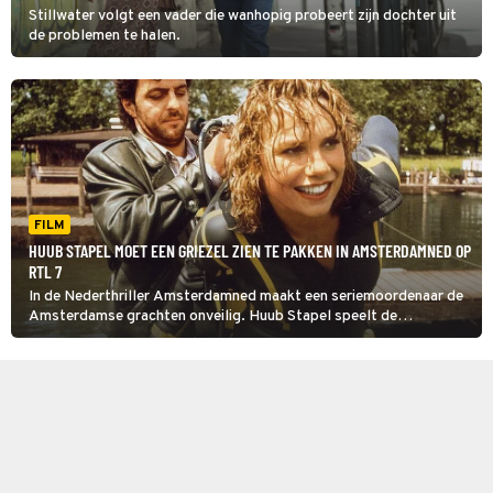
Stillwater volgt een vader die wanhopig probeert zijn dochter uit
de problemen te halen.
FILM
HUUB STAPEL MOET EEN GRIEZEL ZIEN TE PAKKEN IN AMSTERDAMNED OP
RTL 7
In de Nederthriller Amsterdamned maakt een seriemoordenaar de
Amsterdamse grachten onveilig. Huub Stapel speelt de
rechercheur die de griezel in de kraag moet vatten.