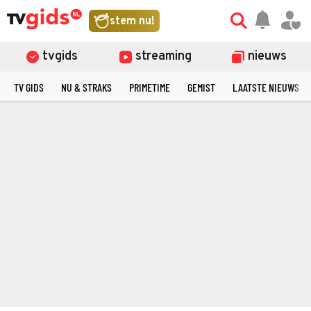
stem nu!
tvgids
streaming
nieuws
TV GIDS
NU & STRAKS
PRIMETIME
GEMIST
LAATSTE NIEUWS