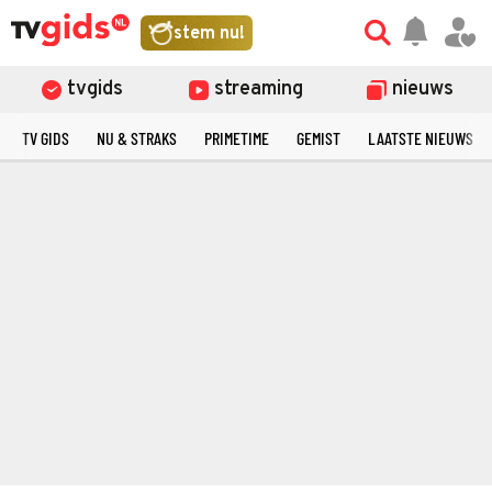
stem nu!
tvgids
streaming
nieuws
TV GIDS
NU & STRAKS
PRIMETIME
GEMIST
LAATSTE NIEUWS