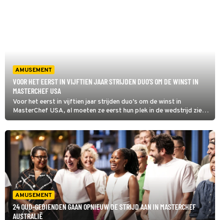
en die in een rijdende trein serveren.
AMUSEMENT
VOOR HET EERST IN VIJFTIEN JAAR STRIJDEN DUO'S OM DE WINST IN
MASTERCHEF USA
Voor het eerst in vijftien jaar strijden duo's om de winst in
MasterChef USA, al moeten ze eerst hun plek in de wedstrijd zien
te behalen. Ze koken een zelfgekozen gerecht voor Gordon
Ramsay, Joe Bastianich en nieuw jurylid Tiffany Derry.
AMUSEMENT
24 OUD-GEDIENDEN GAAN OPNIEUW DE STRIJD AAN IN MASTERCHEF
AUSTRALIË