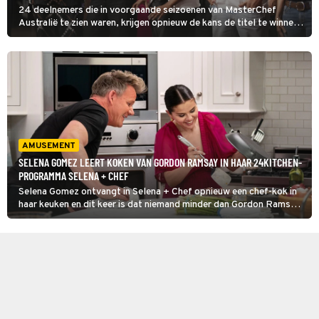
24 deelnemers die in voorgaande seizoenen van MasterChef
Australië te zien waren, krijgen opnieuw de kans de titel te winnen.
Gastchef Gordon Ramsey geeft de kandidaten meteen een
uitdaging: creatief met wortel en maïs.
AMUSEMENT
SELENA GOMEZ LEERT KOKEN VAN GORDON RAMSAY IN HAAR 24KITCHEN-
PROGRAMMA SELENA + CHEF
Selena Gomez ontvangt in Selena + Chef opnieuw een chef-kok in
haar keuken en dit keer is dat niemand minder dan Gordon Ramsay.
Samen maken ze een luxemaaltijd bestaande uit een ribeyesteak,
coquilles, aardappelen en chimichurri.