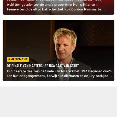
Achttien getalenteerde chefs proberen in Hell's Kitchen in
teamverband de altijd kritische chef-kok Gordon Ramsay te
overtuigen van hun kunnen. Alleen gaat het in deze eerste
aflevering voor één kandidaat meteen helemaal mis.
AMUSEMENT
DE FINALE VAN MASTERCHEF USA GAAT VAN START
In dit eerste deel van de finale van MasterChef USA beginnen duo's
aan hun driegangenmenu, terwijl hun dierbaren en de jury toekijken.
Welk team zich MasterChef van 2025 mag noemen, wordt in de
aflevering van donderdag bekend.