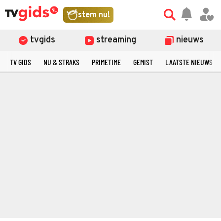
stem nu!
tvgids
streaming
nieuws
TV GIDS
NU & STRAKS
PRIMETIME
GEMIST
LAATSTE NIEUWS