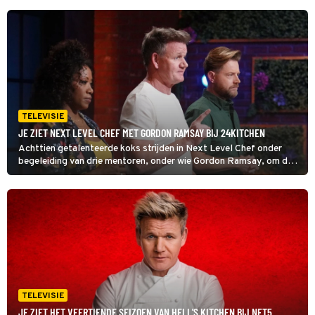
TELEVISIE
JE ZIET NEXT LEVEL CHEF MET GORDON RAMSAY BIJ 24KITCHEN
Achttien getalenteerde koks strijden in Next Level Chef onder
begeleiding van drie mentoren, onder wie Gordon Ramsay, om de
hoofdprijs van ruim 200.000 euro. Ze koken de meest
uiteenlopende gerechten onder enorme tijdsdruk.
TELEVISIE
JE ZIET HET VEERTIENDE SEIZOEN VAN HELL'S KITCHEN BIJ NET5