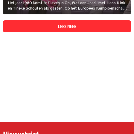
Het jaar 1980 komt tot leven in Oh, Wat een Jaar!, met Hans Klok
en Tineke Schouten als gasten. Op het Europees Kampioenschap
voetbal in Italië stelt Oranje teleur; twee jaar na de WK-finale ligt
het team er nu al in de groepsfase uit.
LEES MEER