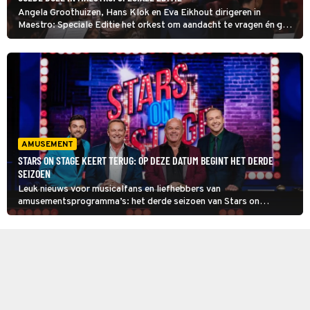
Angela Groothuizen, Hans Klok en Eva Eikhout dirigeren in
Maestro: Speciale Editie het orkest om aandacht te vragen én geld
in te zamelen voor het Liliane Fonds. Dominique Seldis zit de jury
voor en Frits Sissing presenteert.
AMUSEMENT
STARS ON STAGE KEERT TERUG: OP DEZE DATUM BEGINT HET DERDE
SEIZOEN
Leuk nieuws voor musicalfans en liefhebbers van
amusementsprogramma’s: het derde seizoen van Stars on
Stage heeft eindelijk een startdatum.