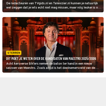
De redacteuren van TVgids.nl en Televizier.nl kunnen je natuurlijk
wel zeggen dat je iets echt niet mag missen, maar nóg leuker is om
het rechtstreeks van de tv-sterren zelf te horen. Vandaag geeft
Hans Klok het startschot.
STERREN
DIT MOET JE WETEN OVER DE KANDIDATEN VAN MAESTRO 2025/2026
Acht kersverse BN’ers nemen de baton ter hand in een nieuw
seizoen van Maestro. Zoals altijd is het deelnemersveld van de
dirigeerwedstrijd divers. En: elke hobbydirigent heeft zijn eigen
sterke punten.