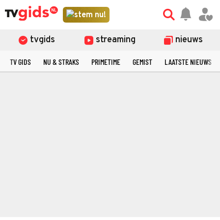
stem nu!
tvgids
streaming
nieuws
TV GIDS
NU & STRAKS
PRIMETIME
GEMIST
LAATSTE NIEUWS