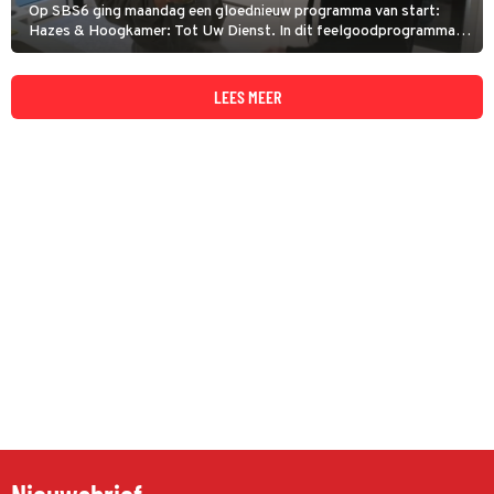
Op SBS6 ging maandag een gloednieuw programma van start:
Hazes & Hoogkamer: Tot Uw Dienst. In dit feelgoodprogramma
helpen zangers en vrienden André Hazes en Mart Hoogkamer
mensen die dat echt verdienen. Maar hoe scoorde de eerste
aflevering?
LEES MEER