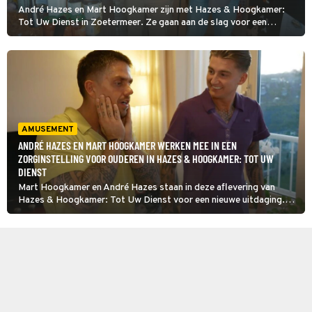
André Hazes en Mart Hoogkamer zijn met Hazes & Hoogkamer:
Tot Uw Dienst in Zoetermeer. Ze gaan aan de slag voor een
stichting die maaltijden bereidt voor mensen die dat zelf niet
kunnen betalen. Er is helaas één 'maar': de heren kunnen helemaal
niet koken.
AMUSEMENT
ANDRÉ HAZES EN MART HOOGKAMER WERKEN MEE IN EEN
ZORGINSTELLING VOOR OUDEREN IN HAZES & HOOGKAMER: TOT UW
DIENST
Mart Hoogkamer en André Hazes staan in deze aflevering van
Hazes & Hoogkamer: Tot Uw Dienst voor een nieuwe uitdaging.
De volkszangers steken hun handen dit keer uit de mouwen in een
zorginstelling.