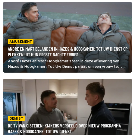
gevonden, dat nogal bloot is, en dat wil hij eigenlijk wel houden. De
zanger wordt echter teruggefloten door een winkelmedewerker:
'Uitkleden en normaal doen.'
AMUSEMENT
ANDRÉ EN MART BELANDEN IN HAZES & HOOGKAMER: TOT UW DIENST OP
PLEKKEN UIT HUN ERGSTE NACHTMERRIES
André Hazes en Mart Hoogkamer staan in deze aflevering van
Hazes & Hoogkamer: Tot Uw Dienst paraat om een vrouw te
helpen die haar handen vol heeft aan een kringloopwinkel en een
manege. Dat blijkt de mannen zwaarder te vallen dan ze van
tevoren hadden gedacht.
GEMIST
DE TV VAN GISTEREN: KIJKERS VERDEELD OVER NIEUW PROGRAMMA
HAZES & HOOGKAMER: TOT UW DIENST