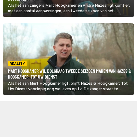
Als het aan zangers Mart Hoogkamer en André Hazes ligt komt er,
met een aantal aanpassingen, een tweede seizoen van het
feelgoodprogramma Hazes & Hoogkamer: Tot Uw Dienst. Eerst
twijfelde Hazes nog, maar ook hij zou nu openstaan voor een
vervolg.
REALITY
MART HOOGKAMER WIL DOLGRAAG TWEEDE SEIZOEN MAKEN VAN HAZES &
HOOGKAMER: TOT UW DIENST
Als het aan Mart Hoogkamer ligt, blijft Hazes & Hoogkamer: Tot
Uw Dienst voorlopig nog wel even op tv. De zanger staat te
popelen om een tweede seizoen te maken.