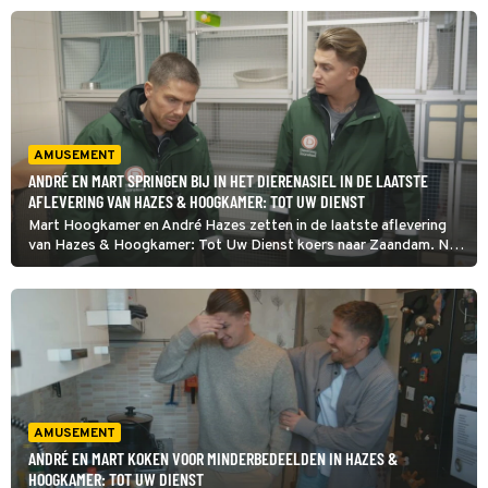
dan wisten we niet waar hij was.'
AMUSEMENT
ANDRÉ EN MART SPRINGEN BIJ IN HET DIERENASIEL IN DE LAATSTE
AFLEVERING VAN HAZES & HOOGKAMER: TOT UW DIENST
Mart Hoogkamer en André Hazes zetten in de laatste aflevering
van Hazes & Hoogkamer: Tot Uw Dienst koers naar Zaandam. Niet
om naar de Zaanse Schans te gaan, maar om bij te springen in het
dierenasiel. Mart mag mee op de dierenambulance.
AMUSEMENT
ANDRÉ EN MART KOKEN VOOR MINDERBEDEELDEN IN HAZES &
HOOGKAMER: TOT UW DIENST