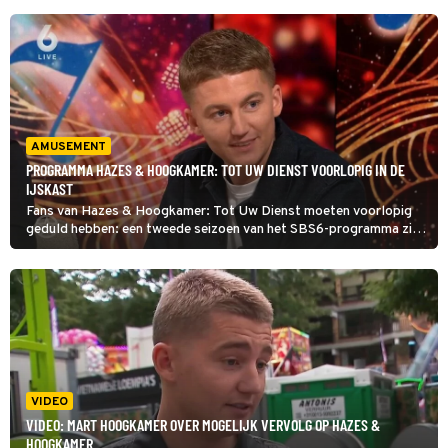
AMUSEMENT
PROGRAMMA HAZES & HOOGKAMER: TOT UW DIENST VOORLOPIG IN DE
IJSKAST
Fans van Hazes & Hoogkamer: Tot Uw Dienst moeten voorlopig
geduld hebben: een tweede seizoen van het SBS6-programma zit
er nog niet in. Dat liet zanger Mart Hoogkamer dinsdagavond
weten in Shownieuws.
VIDEO
VIDEO: MART HOOGKAMER OVER MOGELIJK VERVOLG OP HAZES &
HOOGKAMER