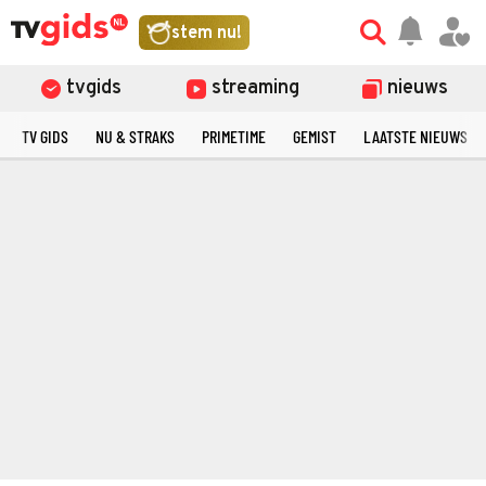
stem nu!
tvgids
streaming
nieuws
TV GIDS
NU & STRAKS
PRIMETIME
GEMIST
LAATSTE NIEUWS