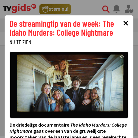
stem nu!
×
De streamingtip van de week: The
tvgids
streaming
nieuws
Idaho Murders: College Nightmare
TV GIDS
NU & STRAKS
PRIMETIME
GEMIST
LAATSTE NIEUWS
NU TE ZIEN
©
De driedelige documentaire
The Idaho Murders: College
Nightmare
gaat over een van de gruwelijkste
moordzaken van de laatste jaren en is een regelrechte