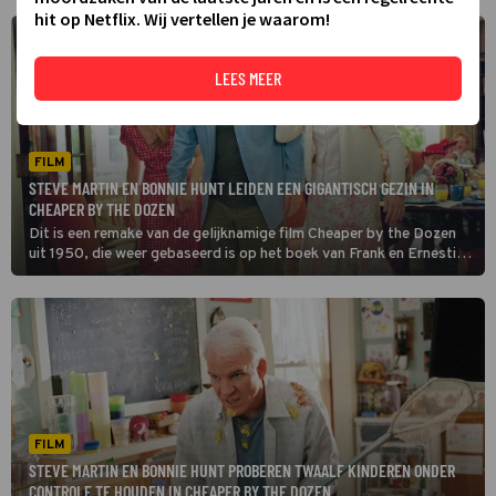
hit op Netflix. Wij vertellen je waarom!
LEES MEER
FILM
STEVE MARTIN EN BONNIE HUNT LEIDEN EEN GIGANTISCH GEZIN IN
CHEAPER BY THE DOZEN
Dit is een remake van de gelijknamige film Cheaper by the Dozen
uit 1950, die weer gebaseerd is op het boek van Frank en Ernestine
Gilbreth, een echtpaar dat in de jaren 40 ook echt een gezin met
twaalf kinderen had.
FILM
STEVE MARTIN EN BONNIE HUNT PROBEREN TWAALF KINDEREN ONDER
CONTROLE TE HOUDEN IN CHEAPER BY THE DOZEN