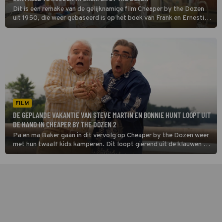
Dit is een remake van de gelijknamige film Cheaper by the Dozen
uit 1950, die weer gebaseerd is op het boek van Frank en Ernestine
Gilbreth, een echtpaar dat in de jaren 40 ook echt een gezin met
twaalf kinderen had.
FILM
DE GEPLANDE VAKANTIE VAN STEVE MARTIN EN BONNIE HUNT LOOPT UIT
DE HAND IN CHEAPER BY THE DOZEN 2
Pa en ma Baker gaan in dit vervolg op Cheaper by the Dozen weer
met hun twaalf kids kamperen. Dit loopt gierend uit de klauwen als
zij hun grote concurrent Jimmy en zijn acht kinderen tegenkomen.