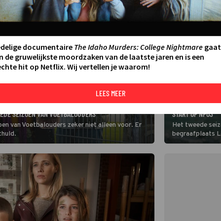
edelige documentaire
The Idaho Murders: College Nightmare
gaat
n de gruwelijkste moordzaken van de laatste jaren en is een
chte hit op Netflix. Wij vertellen je waarom!
LEES MEER
SERIE
HET TWEEDE SEIZ
EEDE SEIZOEN VAN VOETBALOUDERS
START OP NPO3
zoen van Voetbalouders zeker niet alleen voor. Er
Het tweede seiz
thuld.
begraafplaats L
hele reeks gees
onder wie Thekl