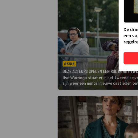
De dri
een va
regelre
SERIE
DEZE ACTEURS SPELEN EEN ROL IN HET TW
Ilse Warringa staat er in het tweede sei
zijn weer een aantal nieuwe castleden on