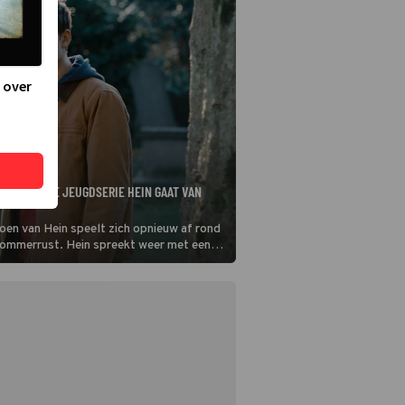
 over
OEN VAN DE JEUGDSERIE HEIN GAAT VAN
oen van Hein speelt zich opnieuw af rond
ommerrust. Hein spreekt weer met een
ten. Tal van bekende acteurs spelen mee,
a Reuten, Carry Tefsen en Eva Crutzen.