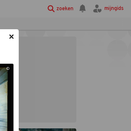
mijngids
zoeken
×
©