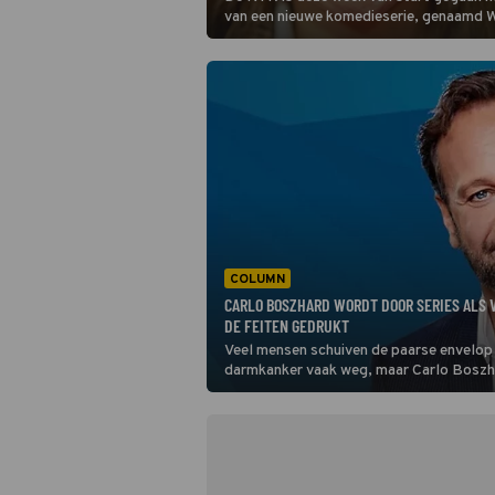
van een nieuwe komedieserie, genaamd 
Amsterdam, en daarvoor is een blik aan
opengetrokken. Lees snel verder om te zi
COLUMN
CARLO BOSZHARD WORDT DOOR SERIES ALS 
DE FEITEN GEDRUKT
Veel mensen schuiven de paarse envelop
darmkanker vaak weg, maar Carlo Boszhard 
aanleiding om te praten over Voetbaloud