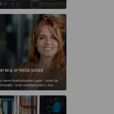
d.
INT NU AL OP TWEEDE SEIZOEN
x-serie Voetbalouders gaat - zoals de
rmoeden - over voetbalouders. Ilse
 het en speelt uiteraard een belangrijke
e reeks. Zij sluit een vervolg niet uit.