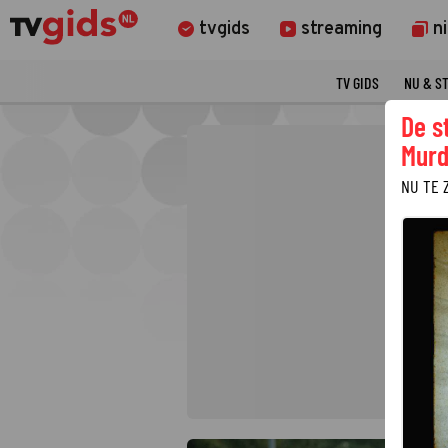
tvgids
streaming
n
TV GIDS
NU & S
De s
Murd
NU TE 