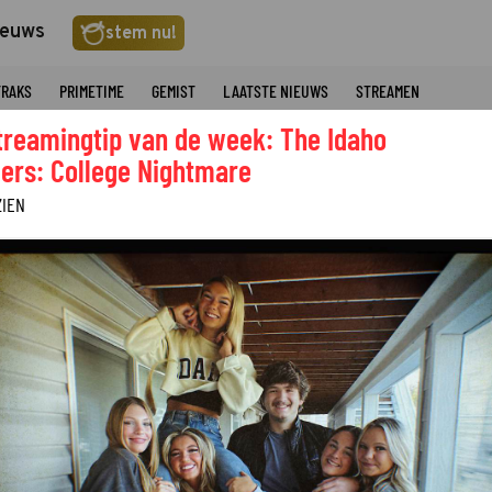
ieuws
stem nu!
TRAKS
PRIMETIME
GEMIST
LAATSTE NIEUWS
STREAMEN
treamingtip van de week: The Idaho
ers: College Nightmare
ZIEN