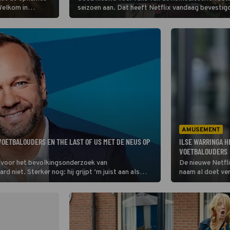
Welkom in
seizoen aan. Dat heeft Netflix vandaag bevestig
 bekende acteurs
en wie dat zijn.
AMUSEMENT
VOETBALOUDERS EN THE LAST OF US MET DE NEUS OP
ILSE WARRINGA H
VOETBALOUDERS
 voor het bevolkingsonderzoek van
De nieuwe Netfli
niet. Sterker nog: hij grijpt ’m juist aan als
naam al doet ve
ers en The Last of Us.
Warringa schreef
rol in de komisch