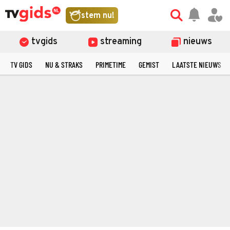
stem nu!
tvgids
streaming
nieuws
TV GIDS
NU & STRAKS
PRIMETIME
GEMIST
LAATSTE NIEUWS