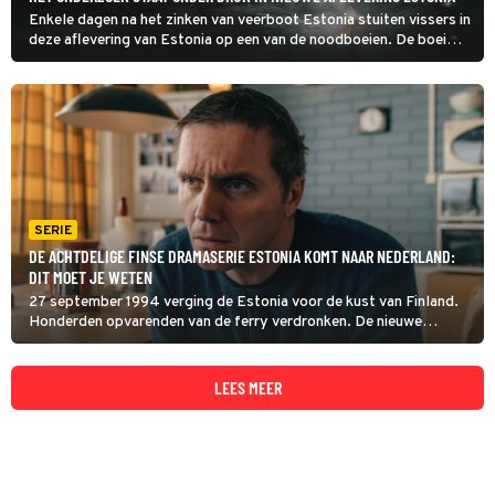
Enkele dagen na het zinken van veerboot Estonia stuiten vissers in
deze aflevering van Estonia op een van de noodboeien. De boei
moet naar Zweden voor onderzoek, wat voor extra vertraging
zorgt. Ondertussen roepen publiek en pers om antwoorden.
SERIE
DE ACHTDELIGE FINSE DRAMASERIE ESTONIA KOMT NAAR NEDERLAND:
DIT MOET JE WETEN
27 september 1994 verging de Estonia voor de kust van Finland.
Honderden opvarenden van de ferry verdronken. De nieuwe
dramaserie Estonia behandelt de ramp en de nasleep ervan. Want
er ging veel mis tijdens en na de ramp.
LEES MEER