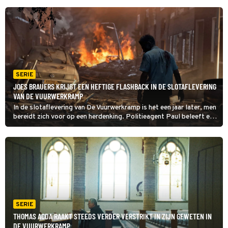
SERIE
JOES BRAUERS KRIJGT EEN HEFTIGE FLASHBACK IN DE SLOTAFLEVERING
VAN DE VUURWERKRAMP
In de slotaflevering van De Vuurwerkramp is het een jaar later, men
bereidt zich voor op een herdenking. Politieagent Paul beleeft een
heftige flashback van die bewuste middag.
SERIE
THOMAS ACDA RAAKT STEEDS VERDER VERSTRIKT IN ZIJN GEWETEN IN
DE VUURWERKRAMP