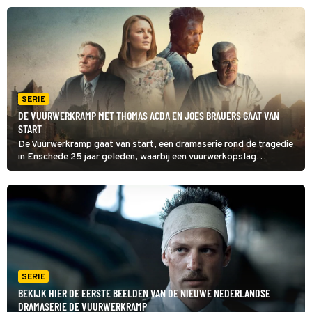
de situatie onder controle te houden. Dat blijkt nog niet zo heel
eenvoudig.
SERIE
DE VUURWERKRAMP MET THOMAS ACDA EN JOES BRAUERS GAAT VAN
START
De Vuurwerkramp gaat van start, een dramaserie rond de tragedie
in Enschede 25 jaar geleden, waarbij een vuurwerkopslag
ontplofte en een complete woonwijk werd weggevaagd.
SERIE
BEKIJK HIER DE EERSTE BEELDEN VAN DE NIEUWE NEDERLANDSE
DRAMASERIE DE VUURWERKRAMP