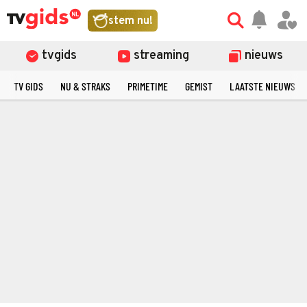
stem nu!
tvgids
streaming
nieuws
TV GIDS
NU & STRAKS
PRIMETIME
GEMIST
LAATSTE NIEUWS