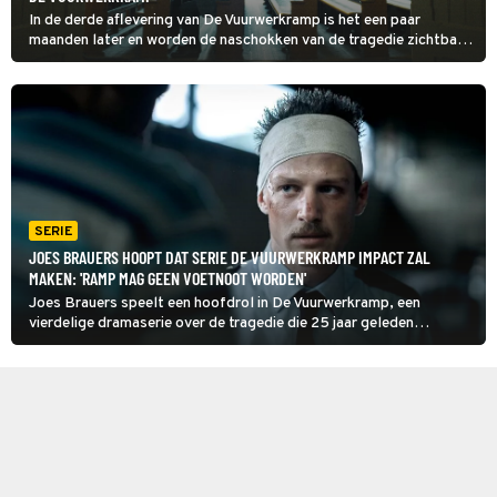
In de derde aflevering van De Vuurwerkramp is het een paar
maanden later en worden de naschokken van de tragedie zichtbaar.
De burgemeester staat onder zware druk.
SERIE
JOES BRAUERS HOOPT DAT SERIE DE VUURWERKRAMP IMPACT ZAL
MAKEN: 'RAMP MAG GEEN VOETNOOT WORDEN'
Joes Brauers speelt een hoofdrol in De Vuurwerkramp, een
vierdelige dramaserie over de tragedie die 25 jaar geleden
plaatsvond in Enschede. ‘Deze gebeurtenis mag niet als een
voetnoot de geschiedenis ingaan.’