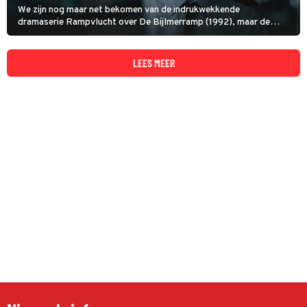
We zijn nog maar net bekomen van de indrukwekkende
dramaserie Rampvlucht over De Bijlmerramp (1992), maar de
volgende reeks staat alweer op ons te wachten. De Vuurwerkramp
gaat over de gelijknamige ramp die in 2000 plaatsvond.
LEES MEER