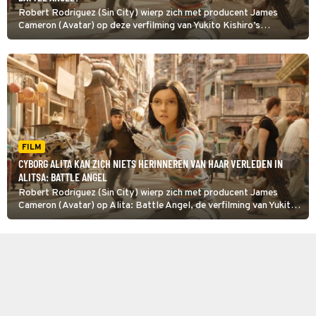
Robert Rodriguez (Sin City) wierp zich met producent James
Cameron (Avatar) op deze verfilming van Yukito Kishiro’s
populaire Japanse cyberpunkmanga Battle Angel Alita, getiteld
Alita: Battle Angel.
FILM
CYBORG ALITA KAN ZICH NIETS HERINNEREN VAN HAAR VERLEDEN IN
ALITSA: BATTLE ANGEL
Robert Rodriguez (Sin City) wierp zich met producent James
Cameron (Avatar) op Alita: Battle Angel, de verfilming van Yukito
Kishiro’s populaire Japanse cyberpunkmanga Battle angel Alita.