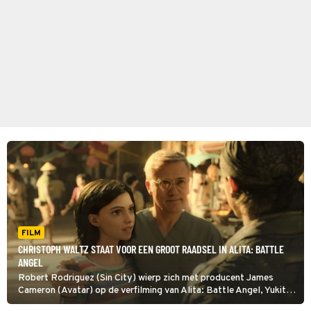
FILM
CHRISTOPH WALTZ STAAT VOOR EEN GROOT RAADSEL IN ALITA: BATTLE
ANGEL
Robert Rodriguez (Sin City) wierp zich met producent James
Cameron (Avatar) op de verfilming van Alita: Battle Angel, Yukito
Kishiro’s populaire Japanse cyberpunkmanga Battle angel Alita.