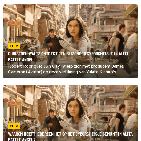
FILM
CHRISTOPH WALTZ ONTDEKT EEN BIJZONDER CYBORGMEISJE IN ALITA:
BATTLE ANGEL
Robert Rodriguez (Sin City) wierp zich met producent James
Cameron (Avatar) op deze verfilming van Yukito Kishiro’s
populaire Japanse cyberpunkmanga Alita: Battle Angel.
FILM
WAAROM HEEFT IEDEREEN HET OP HET CYBORGMEISJE GEMUNT IN ALITA:
BATTLE ANGEL?