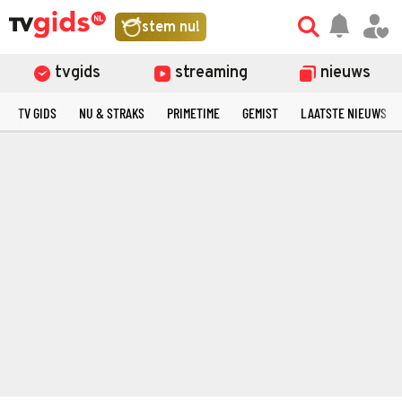
stem nu!
tvgids
streaming
nieuws
TV GIDS
NU & STRAKS
PRIMETIME
GEMIST
LAATSTE NIEUWS