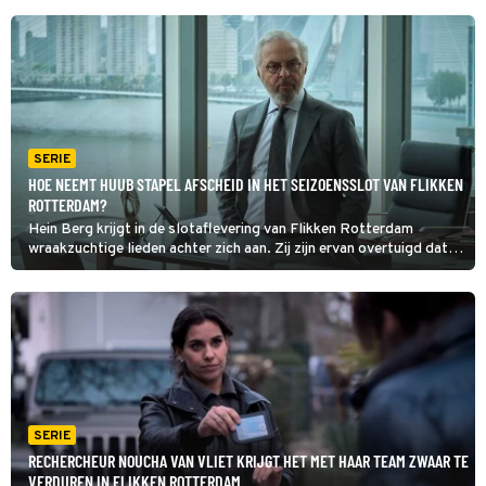
SERIE
HOE NEEMT HUUB STAPEL AFSCHEID IN HET SEIZOENSSLOT VAN FLIKKEN
ROTTERDAM?
Hein Berg krijgt in de slotaflevering van Flikken Rotterdam
wraakzuchtige lieden achter zich aan. Zij zijn ervan overtuigd dat
de officier van justitie (Huub Stapel) een belangrijk lid is van een
pedofielennetwerk.
SERIE
RECHERCHEUR NOUCHA VAN VLIET KRIJGT HET MET HAAR TEAM ZWAAR TE
VERDUREN IN FLIKKEN ROTTERDAM