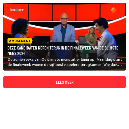
het voorlaatste seizoen van presentatieduo Philip Freriks en
Maarten van Rossem.
AMUSEMENT
DEZE KANDIDATEN KEREN TERUG IN DE FINALEWEEK VAN DE SLIMSTE
MENS 2024
De zomerreeks van De slimste mens zit er bijna op. Maandag start
de finaleweek waarin de vijf beste spelers terugkomen. Wie duikt
wanneer op en tegen wie moeten ze strijden?
LEES MEER