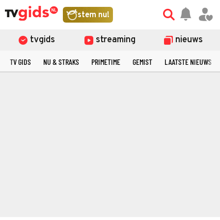
stem nu!
tvgids
streaming
nieuws
TV GIDS
NU & STRAKS
PRIMETIME
GEMIST
LAATSTE NIEUWS