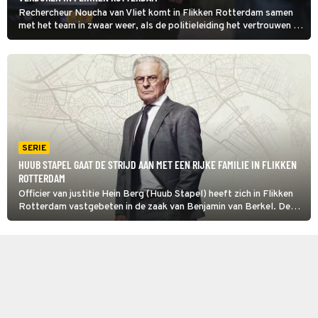
Rechercheur Noucha van Vliet komt in Flikken Rotterdam samen
met het team in zwaar weer, als de politieleiding het vertrouwen in
hen lijkt op te zeggen. Ortál Vriend speelt Van Vliet. “Noucha is een
stoer wijf en is voor weinig bang."
SERIE
HUUB STAPEL GAAT DE STRIJD AAN MET EEN RIJKE FAMILIE IN FLIKKEN
ROTTERDAM
Officier van justitie Hein Berg (Huub Stapel) heeft zich in Flikken
Rotterdam vastgebeten in de zaak van Benjamin van Berkel. De
jonge student is schuldig aan doodslag bij een verkeersruzie, maar
zijn machtige familie probeert hem vrij te pleiten.