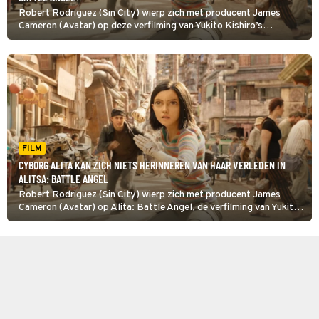
Robert Rodriguez (Sin City) wierp zich met producent James
Cameron (Avatar) op deze verfilming van Yukito Kishiro’s
populaire Japanse cyberpunkmanga Battle Angel Alita, getiteld
Alita: Battle Angel.
FILM
CYBORG ALITA KAN ZICH NIETS HERINNEREN VAN HAAR VERLEDEN IN
ALITSA: BATTLE ANGEL
Robert Rodriguez (Sin City) wierp zich met producent James
Cameron (Avatar) op Alita: Battle Angel, de verfilming van Yukito
Kishiro’s populaire Japanse cyberpunkmanga Battle angel Alita.