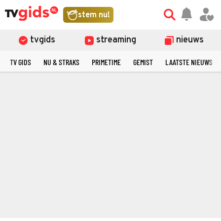
stem nu!
tvgids
streaming
nieuws
TV GIDS
NU & STRAKS
PRIMETIME
GEMIST
LAATSTE NIEUWS