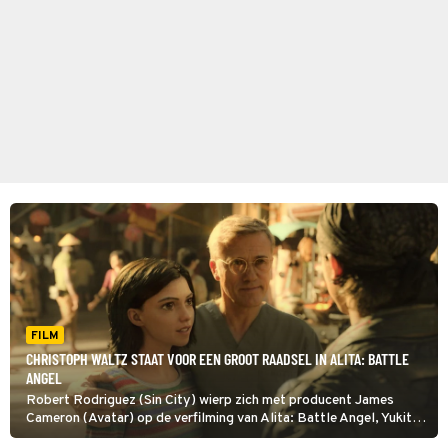
FILM
CHRISTOPH WALTZ STAAT VOOR EEN GROOT RAADSEL IN ALITA: BATTLE
ANGEL
Robert Rodriguez (Sin City) wierp zich met producent James
Cameron (Avatar) op de verfilming van Alita: Battle Angel, Yukito
Kishiro’s populaire Japanse cyberpunkmanga Battle angel Alita.