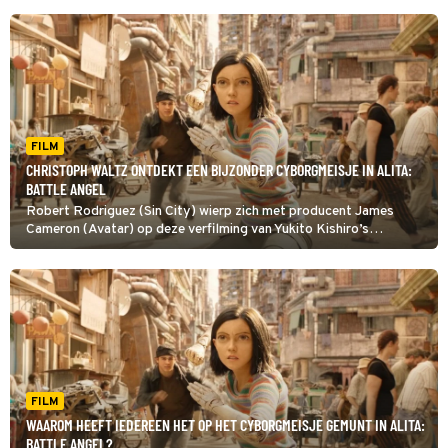
FILM
CHRISTOPH WALTZ ONTDEKT EEN BIJZONDER CYBORGMEISJE IN ALITA:
BATTLE ANGEL
Robert Rodriguez (Sin City) wierp zich met producent James
Cameron (Avatar) op deze verfilming van Yukito Kishiro’s
populaire Japanse cyberpunkmanga Alita: Battle Angel.
FILM
WAAROM HEEFT IEDEREEN HET OP HET CYBORGMEISJE GEMUNT IN ALITA:
BATTLE ANGEL?