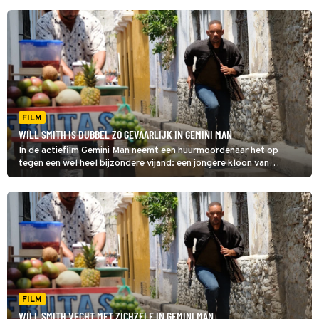
FILM
WILL SMITH IS DUBBEL ZO GEVAARLIJK IN GEMINI MAN
In de actiefilm Gemini Man neemt een huurmoordenaar het op
tegen een wel heel bijzondere vijand: een jongere kloon van
zichzelf.
FILM
WILL SMITH VECHT MET ZICHZELF IN GEMINI MAN