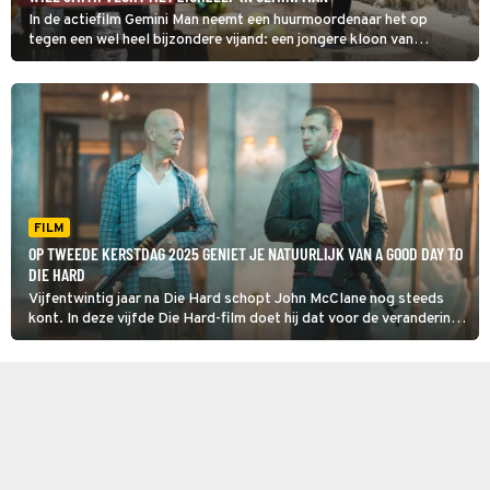
In de actiefilm Gemini Man neemt een huurmoordenaar het op
tegen een wel heel bijzondere vijand: een jongere kloon van
zichzelf.
FILM
OP TWEEDE KERSTDAG 2025 GENIET JE NATUURLIJK VAN A GOOD DAY TO
DIE HARD
Vijfentwintig jaar na Die Hard schopt John McClane nog steeds
kont. In deze vijfde Die Hard-film doet hij dat voor de verandering
een keer in Rusland.