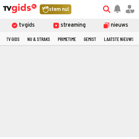
stem nu!
tvgids
streaming
nieuws
TV GIDS
NU & STRAKS
PRIMETIME
GEMIST
LAATSTE NIEUWS