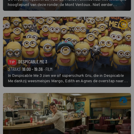
hoogtepunt van deze ronde: de Mont Ventoux. Niet eerder
finishten de vrouwen voor deze koers op deze kale col uit de
buitencategorie. De aanloop naar de slotklim is vlak.
DESPICABLE ME 3
TIP
STRAKS
18:00 - 19:36
· FILM
In Despicable Me 3 zien we of superschurk Gru, die in Despicable
Me dankzij weesmeisjes Margo, Edith en Agnes de overstap naar
het rechte pad maakte, ook op dat pad weet te blijven.