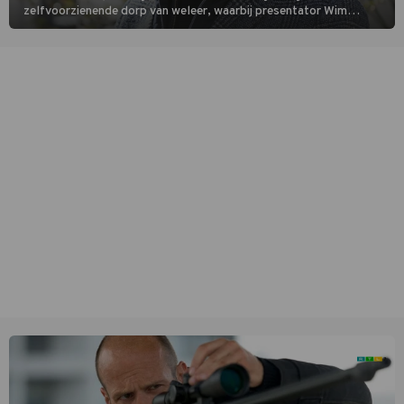
zelfvoorzienende dorp van weleer, waarbij presentator Wim
Daniëls de kijkers meeneemt op reis door de tijd aan de hand van
unieke amateurbeelden uit verschillende decennia. (HH)