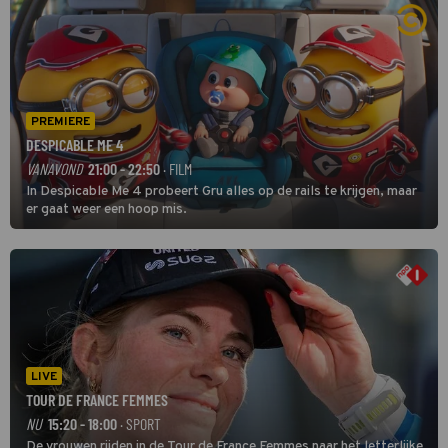
PREMIERE
DESPICABLE ME 4
VANAVOND
21:00 - 22:50
· FILM
In Despicable Me 4 probeert Gru alles op de rails te krijgen, maar
er gaat weer een hoop mis.
LIVE
TOUR DE FRANCE FEMMES
NU
15:20 - 18:00
· SPORT
De vrouwen rijden in de Tour de France Femmes naar het letterlijke