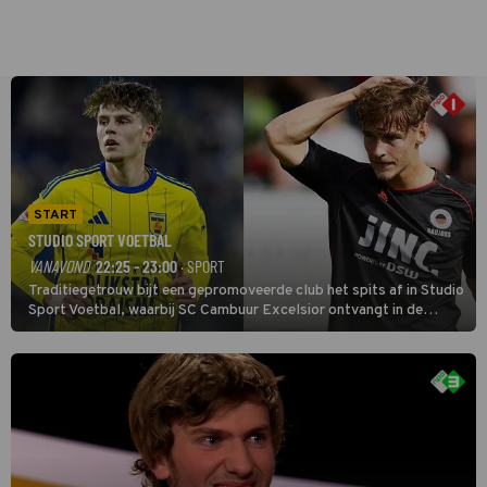
START
STUDIO SPORT VOETBAL
VANAVOND
22:25 - 23:00
· SPORT
Traditiegetrouw bijt een gepromoveerde club het spits af in Studio
Sport Voetbal, waarbij SC Cambuur Excelsior ontvangt in de
eerste wedstrijd van het nieuwe Eredivisieseizoen. De nieuwe
oefenmeester is Johan Plat en hij wil aanvallend voetballen.