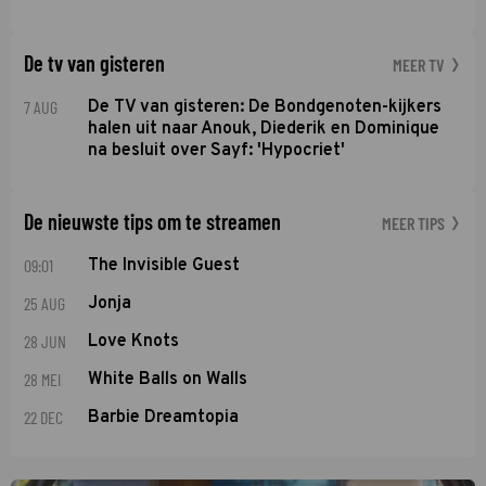
De tv van gisteren
MEER TV
7 AUG
De TV van gisteren: De Bondgenoten-kijkers
halen uit naar Anouk, Diederik en Dominique
na besluit over Sayf: 'Hypocriet'
De nieuwste tips om te streamen
MEER TIPS
09:01
The Invisible Guest
25 AUG
Jonja
28 JUN
Love Knots
28 MEI
White Balls on Walls
22 DEC
Barbie Dreamtopia