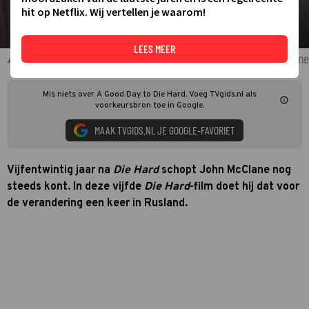
hit op Netflix. Wij vertellen je waarom!
LEES MEER
Bruce Willis als John McClane en Jai Courtney als Jack McClane
Mis niets over A Good Day to Die Hard. Voeg TVgids.nl als
voorkeursbron toe in Google.
MAAK TVGIDS.NL JE GOOGLE-FAVORIET
Vijfentwintig jaar na
Die Hard
schopt John McClane nog
steeds kont. In deze vijfde
Die Hard
-film doet hij dat voor
de verandering een keer in Rusland.