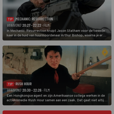
MECHANIC: RESURRECTION
TIP
VANAVOND
20:27 - 22:22
· FILM
In Mechanic: Resurrection kruipt Jason Statham voor de tweede
keer in de huid van huurmoordenaar Arthur Bishop, waarna je er
donder op kunt zeggen dat er van Bishops geplande pensioen niet
veel terechtkomt.
RUSH HOUR
TIP
VANAVOND
20:30 - 22:26
· FILM
Een Hongkongse agent en zijn Amerikaanse collega werken in de
actiekomedie Rush Hour samen aan een zaak. Dat gaat niet altijd
van een leien dakje.