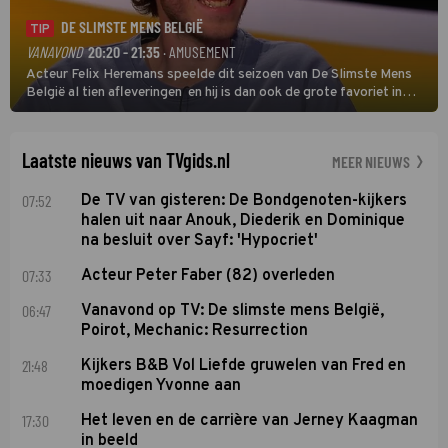
DE SLIMSTE MENS BELGIË
TIP
VANAVOND
20:20 - 21:35
· AMUSEMENT
Acteur Felix Heremans speelde dit seizoen van De Slimste Mens
België al tien afleveringen en hij is dan ook de grote favoriet in
deze seizoensfinale. En er is Nederlandse inbreng, want komiek
Soundos El Ahmadi neemt plaats aan de jurytafel.
Laatste nieuws van TVgids.nl
MEER NIEUWS
07:52
De TV van gisteren: De Bondgenoten-kijkers
halen uit naar Anouk, Diederik en Dominique
na besluit over Sayf: 'Hypocriet'
07:33
Acteur Peter Faber (82) overleden
06:47
Vanavond op TV: De slimste mens België,
Poirot, Mechanic: Resurrection
21:48
Kijkers B&B Vol Liefde gruwelen van Fred en
moedigen Yvonne aan
17:30
Het leven en de carrière van Jerney Kaagman
in beeld