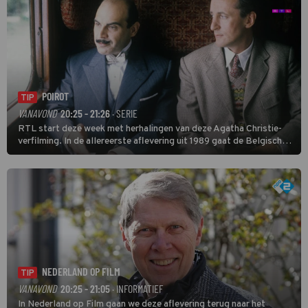
POIROT
TIP
VANAVOND
20:25 - 21:26
· SERIE
RTL start deze week met herhalingen van deze Agatha Christie-
verfilming. In de allereerste aflevering uit 1989 gaat de Belgische
speurder op zoek naar een vermiste kok. Poirot raakt al snel
verwikkeld in een moordzaak. (HH)
NEDERLAND OP FILM
TIP
VANAVOND
20:25 - 21:05
· INFORMATIEF
In Nederland op Film gaan we deze aflevering terug naar het