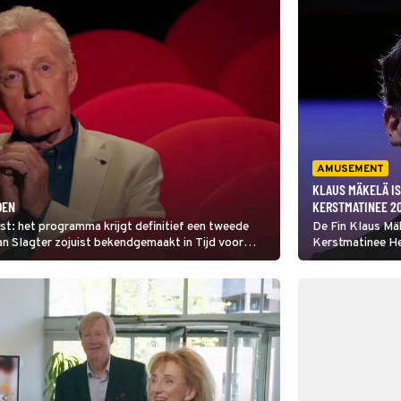
AMUSEMENT
KLAUS MÄKELÄ IS
OEN
KERSTMATINEE 2
t: het programma krijgt definitief een tweede
De Fin Klaus Mäk
 Slagter zojuist bekendgemaakt in Tijd voor
Kerstmatinee H
Sheherazade van
bekende Lydisch