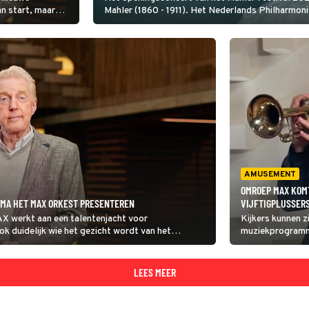
n start, maar
Mahler (1860 - 1911). Het Nederlands Philharmoni
rdeeld? Dat is nu
Mahlers mooiste composities ten gehore.
AMUSEMENT
OMROEP MAX KOM
MMA HET MAX ORKEST PRESENTEREN
VIJFTIGPLUSSER
X werkt aan een talentenjacht voor
Kijkers kunnen z
ok duidelijk wie het gezicht wordt van het
muziekprogramm
ndré van Duin neemt de presentatie op zich.
MAX Orkest opzo
orkest.
LEES MEER