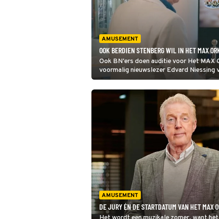
AMUSEMENT
OOK BERDIEN STENBERG WIL IN HET MAX OR
Ook BN'ers doen auditie voor Het MAX O
voormalig nieuwslezer Edvard Niessing 
binnenkort maakt ook gevierd fluitiste 
programma en die vond het toch wel span
voorzetten.'
AMUSEMENT
DE JURY ÉN DE STARTDATUM VAN HET MAX 
Het wordt een muzikale zomer, want het