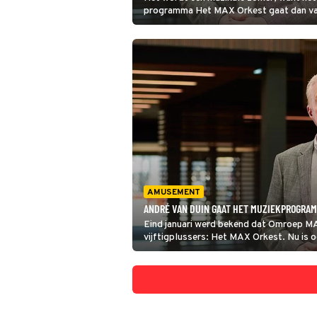
programma Het MAX Orkest gaat dan va
door wie worden de kandidaten dan beoo
bekend.
AMUSEMENT
ANDRÉ VAN DUIN GAAT HET MUZIEKPROGRA
Eind januari werd bekend dat Omroep MA
vijftigplussers: Het MAX Orkest. Nu is o
muziekprogramma. Niemand minder dan A