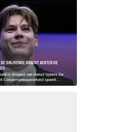
 DE DRIJVENDE KRACHT ACHTER DE
025
elä is dirigent van dienst tijdens De
et Concertgebouworkest speelt
 Nikolaj Rimski-Korsakov en het minder
e nacht van Alphons Diepenbrock.