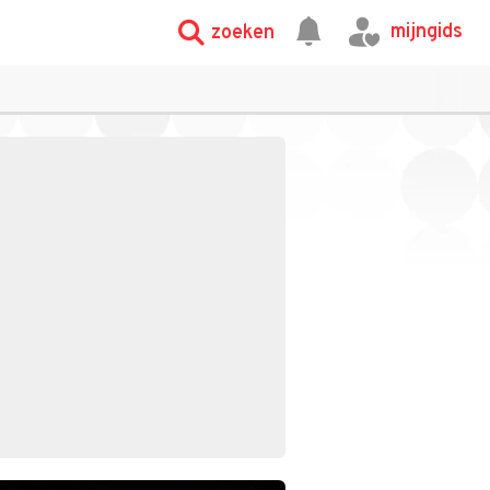
mijngids
zoeken