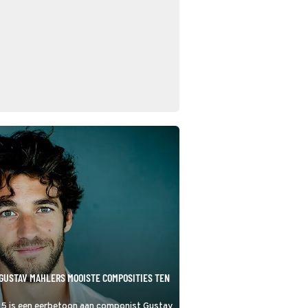
GUSTAV MAHLERS MOOISTE COMPOSITIES TEN
25 is een eerbetoon aan componist Gustav