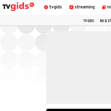
tvgids
streaming
n
TV GIDS
NU & S