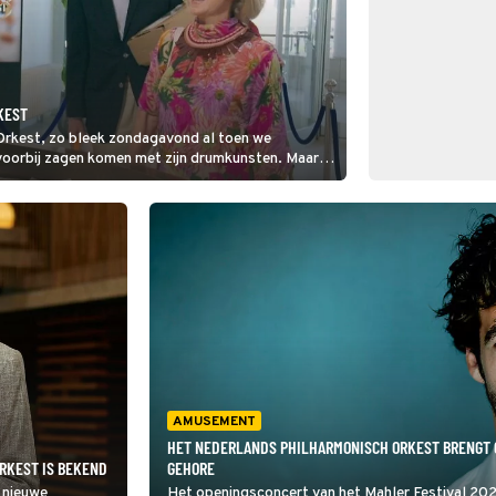
KEST
rkest, zo bleek zondagavond al toen we
voorbij zagen komen met zijn drumkunsten. Maar
Berdien Stenberg haar opwachting in het MAX-
nend allemaal: 'Je moet je beste beentje
AMUSEMENT
HET NEDERLANDS PHILHARMONISCH ORKEST BRENGT 
ORKEST IS BEKEND
GEHORE
 nieuwe
Het openingsconcert van het Mahler Festival 20