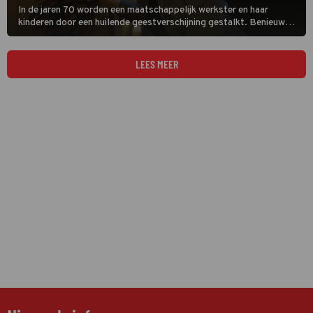
In de jaren 70 worden een maatschappelijk werkster en haar
kinderen door een huilende geestverschijning gestalkt. Benieuwd?
Kijk dan naar The Curse of La Llorona op Viaplay TV.
LEES MEER