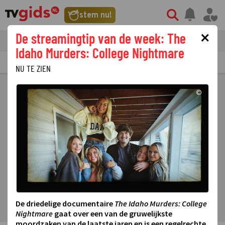
stem nu!
×
De streamingtip van de week: The
tvgids
streaming
nieuws
Idaho Murders: College Nightmare
TV GIDS
NU & STRAKS
PRIMETIME
GEMIST
LAATSTE NIEUWS
NU TE ZIEN
©
De driedelige documentaire
The Idaho Murders: College
Nightmare
gaat over een van de gruwelijkste
moordzaken van de laatste jaren en is een regelrechte