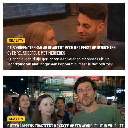
tipje van de sluier op over wat we gaan zien en dat belooft wat:
'Rollercoaster van emoties.'
REALITY
DE BONDGENOTEN-SALAR REAGEERT VOOR HET EERST OP GERUCHTEN
OVER RELATIEBREUK MET MERCEDES
Er gaan al een tijdje geruchten dat Salar en Mercedes uit De
Bondgenoten niet langer een koppel zijn, maar is dat ook zo?
REALITY
DIETER COPPENS TRAKTEERT DE GROEP OP EEN AVONDJE UIT IN WILDLIFE