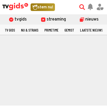
stem nu!
tvgids
streaming
nieuws
TV GIDS
NU & STRAKS
PRIMETIME
GEMIST
LAATSTE NIEUWS