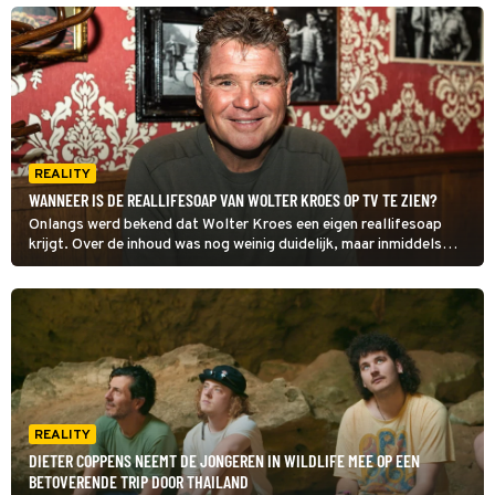
voorzichtig kennisgemaakt.
REALITY
WANNEER IS DE REALLIFESOAP VAN WOLTER KROES OP TV TE ZIEN?
Onlangs werd bekend dat Wolter Kroes een eigen reallifesoap
krijgt. Over de inhoud was nog weinig duidelijk, maar inmiddels
heeft de zanger iets meer details gedeeld. Zo vertelt hij onder
meer wanneer kijkers de realitysoap op televisie kunnen
verwachten.
REALITY
DIETER COPPENS NEEMT DE JONGEREN IN WILDLIFE MEE OP EEN
BETOVERENDE TRIP DOOR THAILAND