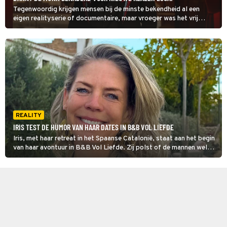
Tegenwoordig krijgen mensen bij de minste bekendheid al een
eigen realityserie of documentaire, maar vroeger was het vrij
zeldzaam als zenders een ster dat vertrouwen gaven. Danny de
Munk was zo iemand die in 2007 het vertrouwen kreeg van de
publieke omroep en daar wordt nu misschien wel een vervolg aan
gegeven.
REALITY
IRIS TEST DE HUMOR VAN HAAR DATES IN B&B VOL LIEFDE
Iris, met haar retreat in het Spaanse Catalonië, staat aan het begin
van haar avontuur in B&B Vol Liefde. Zij polst of de mannen wel
genoeg humor hebben. In diezelfde regio gaven oud-deelnemers
Albert en Joyce elkaar onlangs het jawoord.