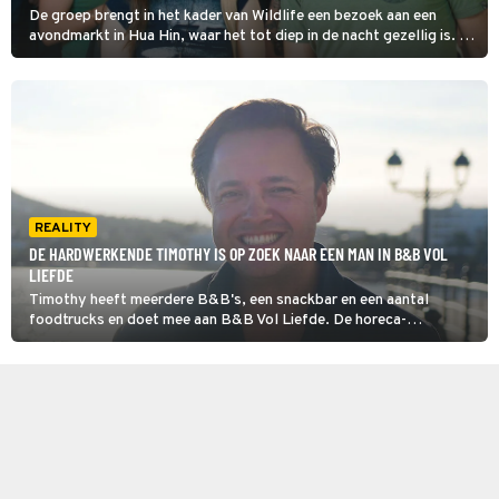
De groep brengt in het kader van Wildlife een bezoek aan een
avondmarkt in Hua Hin, waar het tot diep in de nacht gezellig is. Er
staan oneindig veel kraampjes met kleding en souvenirs en ook
proeven de jongeren van lokale lekkernijen.
REALITY
DE HARDWERKENDE TIMOTHY IS OP ZOEK NAAR EEN MAN IN B&B VOL
LIEFDE
Timothy heeft meerdere B&B's, een snackbar en een aantal
foodtrucks en doet mee aan B&B Vol Liefde. De horeca-
ondernemer komt genoeg leuke mannen tegen op Ibiza, maar die
zijn er maar tijdelijk. 'De meesten romantiseren het eilandleven',
zegt hij.