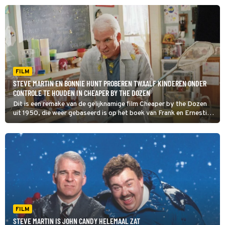
twaalf kinderen had.
FILM
STEVE MARTIN EN BONNIE HUNT PROBEREN TWAALF KINDEREN ONDER
CONTROLE TE HOUDEN IN CHEAPER BY THE DOZEN
Dit is een remake van de gelijknamige film Cheaper by the Dozen
uit 1950, die weer gebaseerd is op het boek van Frank en Ernestine
Gilbreth, een echtpaar dat in de jaren 40 ook echt een gezin met
twaalf kinderen had.
FILM
STEVE MARTIN IS JOHN CANDY HELEMAAL ZAT