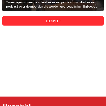
Twee gepensioneerde artiesten en een jonge vrouw starten een
podcast over de moorden die worden gepleegd in hun flatgebouw.
De serie Only Murders in the Building won zeven Emmy's en heeft
verrassende gastrollen van onder anderen Sting en Meryl Streep.
LEES MEER