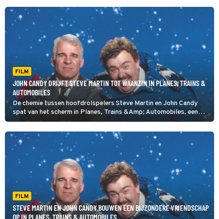
FILM
JOHN CANDY DRIJFT STEVE MARTIN TOT WAANZIN IN PLANES, TRAINS &
AUTOMOBILES
De chemie tussen hoofdrolspelers Steve Martin en John Candy
spat van het scherm in Planes, Trains &Amp; Automobiles, een
vlotte komedie van John Hughes (The Breakfast Club).
FILM
STEVE MARTIN EN JOHN CANDY BOUWEN EEN BIJZONDERE VRIENDSCHAP
OP IN PLANES, TRAINS & AUTOMOBILES