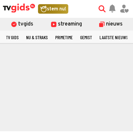
stem nu!
tvgids
streaming
nieuws
TV GIDS
NU & STRAKS
PRIMETIME
GEMIST
LAATSTE NIEUWS