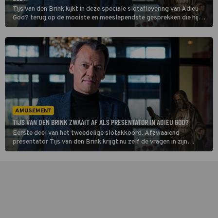
Tijs van den Brink kijkt in deze speciale slotaflevering van Adieu
God? terug op de mooiste en meeslependste gesprekken die hij
voerde met bekende Nederlanders. Ook probeert hij te peilen of
spiritualiteit nog wel leeft onder jongeren.
AMUSEMENT
TIJS VAN DEN BRINK ZWAAIT AF ALS PRESENTATOR IN ADIEU GOD?
Eerste deel van het tweedelige slotakkoord. Afzwaaiend
presentator Tijs van den Brink krijgt nu zelf de vragen in zijn
programma Adieu God?. Franca Treur en Andries Knevel praten
met hem over zijn relatie met het geloof en God.