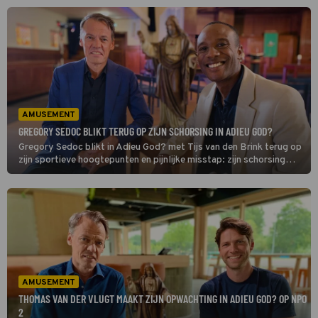
bidden als het misgaat in mijn leven."
AMUSEMENT
GREGORY SEDOC BLIKT TERUG OP ZIJN SCHORSING IN ADIEU GOD?
Gregory Sedoc blikt in Adieu God? met Tijs van den Brink terug op
zijn sportieve hoogtepunten en pijnlijke misstap: zijn schorsing
wegens gemiste dopingcontroles. De oud-atleet, nu analist,
vertelt hoe geloof en vergeving hem hielpen.
AMUSEMENT
THOMAS VAN DER VLUGT MAAKT ZIJN OPWACHTING IN ADIEU GOD? OP NPO
2