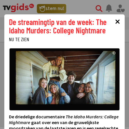
stem nu!
×
De streamingtip van de week: The
tvgids
streaming
nieuws
Idaho Murders: College Nightmare
TV GIDS
NU & STRAKS
PRIMETIME
GEMIST
LAATSTE NIEUWS
NU TE ZIEN
©
De driedelige documentaire
The Idaho Murders: College
Nightmare
gaat over een van de gruwelijkste
moordzaken van de laatste jaren en is een regelrechte