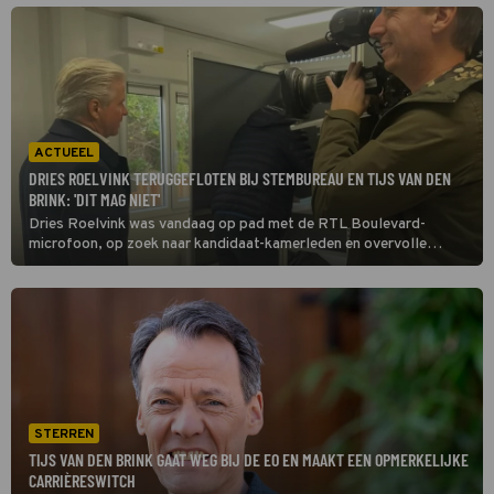
seizoen van Adieu God?.
ACTUEEL
DRIES ROELVINK TERUGGEFLOTEN BIJ STEMBUREAU EN TIJS VAN DEN
BRINK: 'DIT MAG NIET'
Dries Roelvink was vandaag op pad met de RTL Boulevard-
microfoon, op zoek naar kandidaat-kamerleden en overvolle
stembureau's. Bij zijn bezoek aan Tijs van den Brink, de nummer 11
van het CDA, ging het even mis.
STERREN
TIJS VAN DEN BRINK GAAT WEG BIJ DE EO EN MAAKT EEN OPMERKELIJKE
CARRIÈRESWITCH