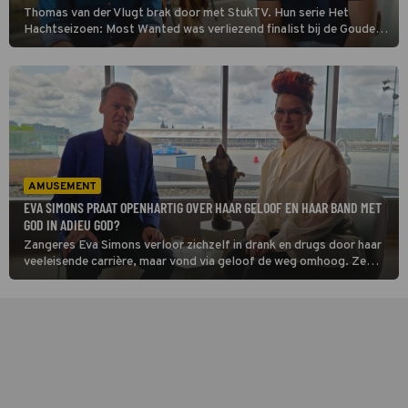
Thomas van der Vlugt brak door met StukTV. Hun serie Het
Hachtseizoen: Most Wanted was verliezend finalist bij de Gouden
Televizier-Ring. Van der Vlugt vertelt nu in Adieu God? dat hij kan
terugverlangen naar de rust van de kerk.
AMUSEMENT
EVA SIMONS PRAAT OPENHARTIG OVER HAAR GELOOF EN HAAR BAND MET
GOD IN ADIEU GOD?
Zangeres Eva Simons verloor zichzelf in drank en drugs door haar
veeleisende carrière, maar vond via geloof de weg omhoog. Ze
speelde Maria in The Passion en vertelt in Adieu God? aan Tijs van
den Brink hoe God haar steun geeft.