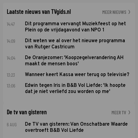
Laatste nieuws van TVgids.nl
MEER NIEUWS
14:47
Dit programma vervangt Muziekfeest op het
Plein op de vrijdagavond van NPO 1
14:09
Dit weten we al over het nieuwe programma
van Rutger Castricum
14:04
De Oranjezomer: 'Koopzegelverandering AH
maakt de mensen boos'
13:23
Wanneer keert Kassa weer terug op televisie?
13:06
Edwin tegen Iris in B&B Vol Liefde: 'Ik hoopte
dat je niet verliefd zou worden op me'
De tv van gisteren
MEER TV
6 AUG
De TV van gisteren: Van Onschatbare Waarde
overtroeft B&B Vol Liefde