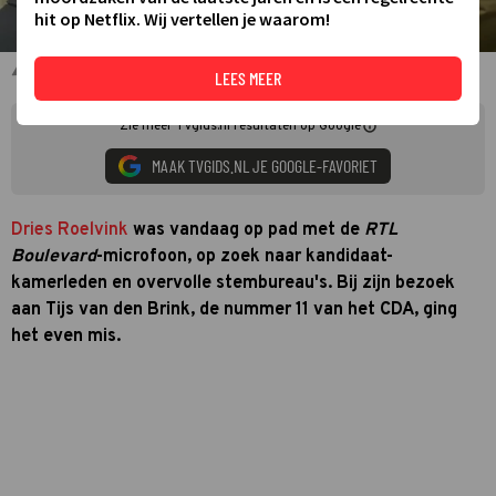
hit op Netflix. Wij vertellen je waarom!
Dries Roelvink en Tijs van den Brink
LEES MEER
Zie meer TVgids.nl resultaten op Google
MAAK TVGIDS.NL JE GOOGLE-FAVORIET
Dries Roelvink
was vandaag op pad met de
RTL
Boulevard
-microfoon, op zoek naar kandidaat-
kamerleden en overvolle stembureau's. Bij zijn bezoek
aan Tijs van den Brink, de nummer 11 van het CDA, ging
het even mis.