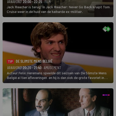
VANAVOND
20:00 - 22:25
· FILM
Jack Reacher is terug! In Jack Reacher: Never Go Back kruipt Tom
Cruise weer in de huid van de keiharde ex-militair.
DE SLIMSTE MENS BELGIË
TIP
VANAVOND
20:20 - 21:40
· AMUSEMENT
Acteur Felix Heremans speelde dit seizoen van De Slimste Mens
België al tien afleveringen en hij is dan ook de grote favoriet in
deze seizoensfinale. En er is Nederlandse inbreng, want komiek
Soundos El Ahmadi neemt plaats aan de jurytafel.