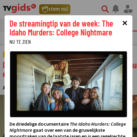
stem nu!
×
De streamingtip van de week: The
tvgids
streaming
nieuws
Idaho Murders: College Nightmare
LAATSTE NIEUWS
OPMERKELIJKE TV FRAGMENTEN
GEMIST
AMUSE
NU TE ZIEN
ACTUEEL
©
Dries Roelvink teruggefloten bij stembureau
en Tijs van den Brink: 'Dit mag niet'
ANTON NOORDINK
29 OKTOBER 2025 23:19
·
©
De driedelige documentaire
The Idaho Murders: College
Nightmare
gaat over een van de gruwelijkste
moordzaken van de laatste jaren en is een regelrechte