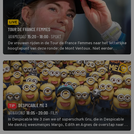
LIVE
TOUR DE FRANCE FEMMES
VANMIDDAG
15:20 - 18:00
· SPORT
De vrouwen rijden in de Tour de France Femmes naar het letterlijke
hoogtepunt van deze ronde: de Mont Ventoux. Niet eerder
finishten de vrouwen voor deze koers op deze kale col uit de
buitencategorie. De aanloop naar de slotklim is vlak.
DESPICABLE ME 3
TIP
VANAVOND
18:05 - 20:00
· FILM
In Despicable Me 3 zien we of superschurk Gru, die in Despicable
Me dankzij weesmeisjes Margo, Edith en Agnes de overstap naar
het rechte pad maakte, ook op dat pad weet te blijven.