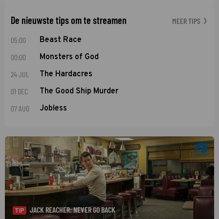
De nieuwste tips om te streamen
MEER TIPS
05:00
Beast Race
00:00
Monsters of God
24 JUL
The Hardacres
01 DEC
The Good Ship Murder
07 AUG
Jobless
JACK REACHER: NEVER GO BACK
TIP