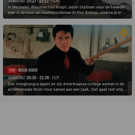
VANAVOND
20:27 - 22:22
· FILM
In Mechanic: Resurrection kruipt Jason Statham voor de tweede
keer in de huid van huurmoordenaar Arthur Bishop, waarna je er
donder op kunt zeggen dat er van Bishops geplande pensioen niet
veel terechtkomt.
RUSH HOUR
TIP
VANAVOND
20:30 - 22:26
· FILM
Een Hongkongse agent en zijn Amerikaanse collega werken in de
actiekomedie Rush Hour samen aan een zaak. Dat gaat niet altijd
van een leien dakje.