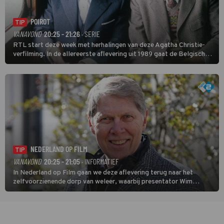
POIROT
TIP
VANAVOND
20:25 - 21:26
· SERIE
RTL start deze week met herhalingen van deze Agatha Christie-
verfilming. In de allereerste aflevering uit 1989 gaat de Belgische
speurder op zoek naar een vermiste kok. Poirot raakt al snel
verwikkeld in een moordzaak. (HH)
NEDERLAND OP FILM
TIP
VANAVOND
20:25 - 21:05
· INFORMATIEF
In Nederland op Film gaan we deze aflevering terug naar het
zelfvoorzienende dorp van weleer, waarbij presentator Wim
Daniëls de kijkers meeneemt op reis door de tijd aan de hand van
unieke amateurbeelden uit verschillende decennia. (HH)