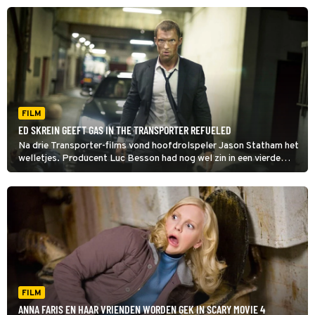
FILM
ED SKREIN GEEFT GAS IN THE TRANSPORTER REFUELED
Na drie Transporter-films vond hoofdrolspeler Jason Statham het
welletjes. Producent Luc Besson had nog wel zin in een vierde
deel, dus strikte hij Ed Skrein voor de rol van Frank Martin in The
Transporter Refueled.
FILM
ANNA FARIS EN HAAR VRIENDEN WORDEN GEK IN SCARY MOVIE 4