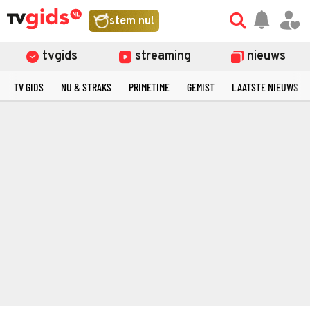
stem nu!
tvgids
streaming
nieuws
TV GIDS
NU & STRAKS
PRIMETIME
GEMIST
LAATSTE NIEUWS