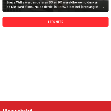
Bruce Willis werd in de jaren 80 en 90 wereldberoemd dankzij
de Die Hard-films. Na de derde, in 1995, bleef het jarenlang stil
rond Willis' personage John McClane. Tot hij in 2007 zijn
comeback maakte in Live Free or Die Hard.
LEES MEER