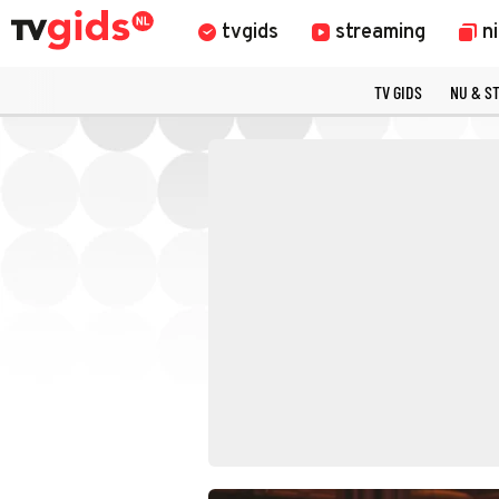
tvgids
streaming
n
TV GIDS
NU & S