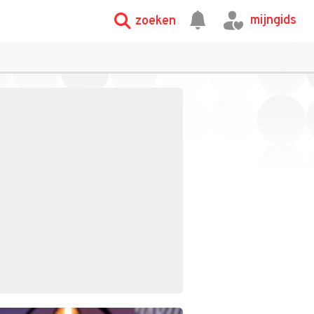
mijngids
zoeken