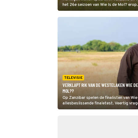
het 26e seizoen van Wie Is de Mol? erop. 
in Nederland maakt de Mol zich bekend 
duidelijk welke hints verwezen naar zijn o
TELEVISIE
VERKLAPT RIK VAN DE WESTELAKEN WIE DE 
MOL??
Op Zanzibar spelen de finalisten van Wi
allesbeslissende finaletest. Veertig vrag
rechte eind hebben, wordt volgende wee