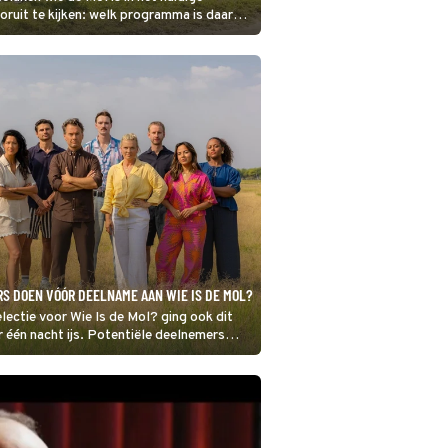
oruit te kijken: welk programma is daarna
RS DOEN VÓÓR DEELNAME AAN WIE IS DE MOL?
ectie voor Wie Is de Mol? ging ook dit
r één nacht ijs. Potentiële deelnemers
im driehonderd vragen beantwoorden
stoestand en gedrag, daarna volgt een
n psycholoog.