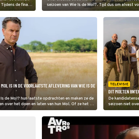
Tijdens de finale
seizoen van Wie Is de Mol?. Tijd dus om alvast vo
en wordt het
iedere zaterdag om 20:30 uur te zien op NPO 1?
f haar identiteit.
TELEVISIE
MOL IS IN DE VOORLAATSTE AFLEVERING VAN WIE IS DE
DIT MOETEN BN’E
e Is de Mol? hun laatste opdrachten en maken ze de
De kandidatensel
en over het doen en laten van hun Mol. Of ze het bij
seizoen niet ove
k bekend.
moeten eerst ru
over hun gemoed
gesprek met ee