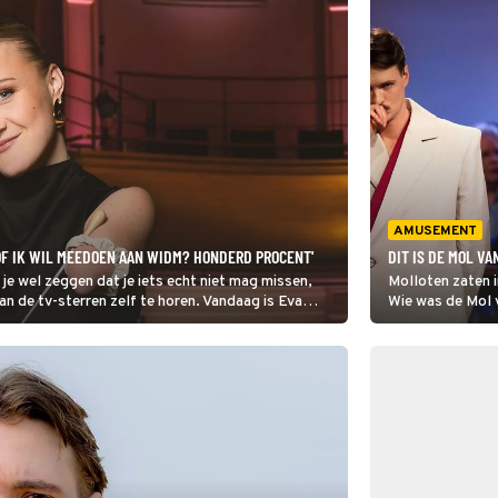
AMUSEMENT
OF IK WIL MEEDOEN AAN WIDM? HONDERD PROCENT'
DIT IS DE MOL VA
e wel zeggen dat je iets echt niet mag missen,
Molloten zaten 
an de tv-sterren zelf te horen. Vandaag is Eva
Wie was de Mol v
de helft van de 
Mol. Daan Boom 
Misiedjan werd 