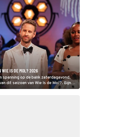
N WIE IS DE MOL? 2026
in spanning op de bank zaterdagavond.
an dit seizoen van Wie Is de Mol?. Bijna
appgebruikers zat op Bram Krikke als
volgde als tweede en Quinty
het minst verdacht. Maar wie was het?