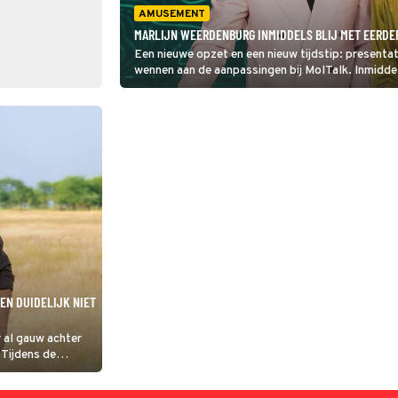
AMUSEMENT
MARLIJN WEERDENBURG INMIDDELS BLIJ MET EERDERE
Een nieuwe opzet en een nieuw tijdstip: presenta
wennen aan de aanpassingen bij MolTalk. Inmiddel
vooruitblikken op Wie is de Mol?
GEN DUIDELIJK NIET
 al gauw achter
 Tijdens de
 viel meerdere
htelijke ritten in