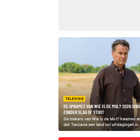
TELEVISIE
DE OPNAMES VAN WIE IS DE MOL? 2026 GIN
ZONDER SLAG OF STOOT
De makers van Wie Is de Mol? kwamen er
dat Tanzania een land vol uitdagingen is.
opnames in het gastland van dit seizoen
keren de stroom uit en maakte de crew nac