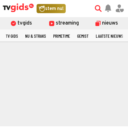
stem nu!
tvgids
streaming
nieuws
TV GIDS
NU & STRAKS
PRIMETIME
GEMIST
LAATSTE NIEUWS