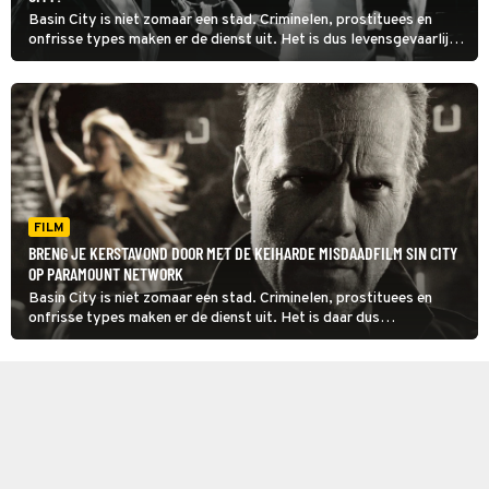
Basin City is niet zomaar een stad. Criminelen, prostituees en
onfrisse types maken er de dienst uit. Het is dus levensgevaarlijk
in Basin City, maar het blijkt in Sin City ook een opwindende stad.
FILM
BRENG JE KERSTAVOND DOOR MET DE KEIHARDE MISDAADFILM SIN CITY
OP PARAMOUNT NETWORK
Basin City is niet zomaar een stad. Criminelen, prostituees en
onfrisse types maken er de dienst uit. Het is daar dus
levensgevaarlijk, zo blijkt in de film Sin City, maar het is ook een
opwindende stad.