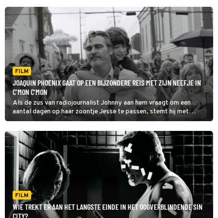
FILM
JOAQUIN PHOENIX GAAT OP EEN BIJZONDERE REIS MET ZIJN NEEFJE IN
C’MON C’MON
Als de zus van radiojournalist Johnny aan hem vraagt om een
aantal dagen op haar zoontje Jesse te passen, stemt hij met
tegenzin in. Toch bouwen Jesse en Johnny in C'mon C'mon een
bijzondere band op.
FILM
WIE TREKT ER AAN HET LANGSTE EINDE IN HET OOGVERBLINDENDE SIN
CITY?