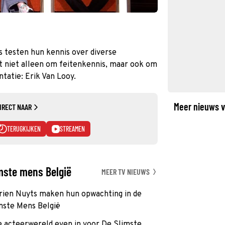
 testen hun kennis over diverse
 niet alleen om feitenkennis, maar ook om
ntatie: Erik Van Looy.
Meer nieuws v
IRECT NAAR
TERUGKIJKEN
STREAMEN
imste mens België
MEER TV NIEUWS
rien Nuyts maken hun opwachting in de
mste Mens België
 acteerwereld even in voor De Slimste