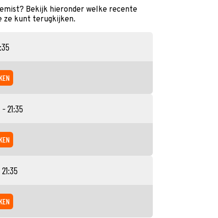
gemist? Bekijk hieronder welke recente
e ze kunt terugkijken.
:35
KEN
 - 21:35
KEN
 21:35
KEN