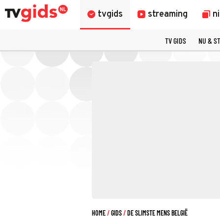
tvgids
streaming
n
TV GIDS
NU & S
HOME
GIDS
DE SLIMSTE MENS BELGIË