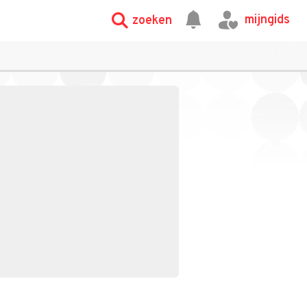
mijngids
zoeken