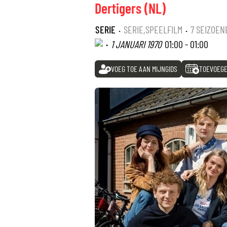
Dertigers (NL)
SERIE
·
SERIE,SPEELFILM
·
7 SEIZOEN
·
1 JANUARI 1970
01:00 - 01:00
VOEG TOE AAN MIJNGIDS
TOEVOEGE