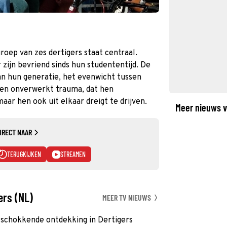
oep van zes dertigers staat centraal.
r zijn bevriend sinds hun studententijd. De
an hun generatie, het evenwicht tussen
een onverwerkt trauma, dat hen
ar hen ook uit elkaar dreigt te drijven.
Meer nieuws v
IRECT NAAR
TERUGKIJKEN
STREAMEN
ers (NL)
MEER TV NIEUWS
 schokkende ontdekking in Dertigers