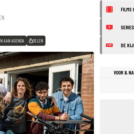
FILMS 
EN
SERIES
N AAN AGENDA
DELEN
DE KIJ
TIP
VOOR & NA