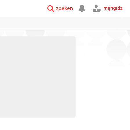
mijngids
zoeken