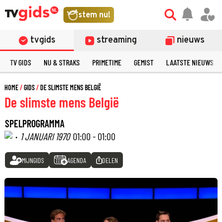
stem nu!
tvgids
streaming
nieuws
TV GIDS
NU & STRAKS
PRIMETIME
GEMIST
LAATSTE NIEUWS
HOME
GIDS
DE SLIMSTE MENS BELGIË
De slimste mens België
SPELPROGRAMMA
·
1 JANUARI 1970
01:00 - 01:00
MIJNGIDS
AGENDA
DELEN