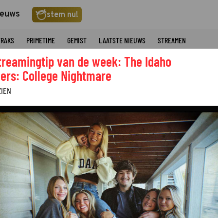
ieuws
stem nu!
TRAKS
PRIMETIME
GEMIST
LAATSTE NIEUWS
STREAMEN
treamingtip van de week: The Idaho
ers: College Nightmare
ZIEN