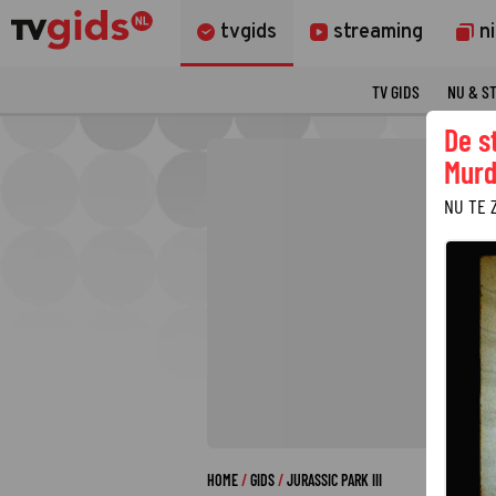
tvgids
streaming
n
TV GIDS
NU & S
De s
Murd
NU TE 
HOME
GIDS
JURASSIC PARK III