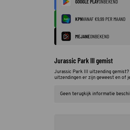
GOOGLE PLAY
ONBEKEND
KPN
VANAF €9,99 PER MAAND
MEJANE
ONBEKEND
Jurassic Park III gemist
Jurassic Park III uitzending gemist
uitzendingen er zijn geweest en of j
Geen terugkijk informatie besch