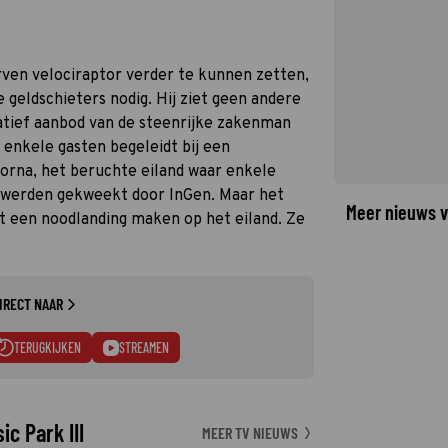
rven velociraptor verder te kunnen zetten,
 geldschieters nodig. Hij ziet geen andere
ratief aanbod van de steenrijke zakenman
 enkele gasten begeleidt bij een
Sorna, het beruchte eiland waar enkele
s werden gekweekt door InGen. Maar het
Meer nieuws v
t een noodlanding maken op het eiland. Ze
.
IRECT NAAR
TERUGKIJKEN
STREAMEN
c Park III
MEER TV NIEUWS