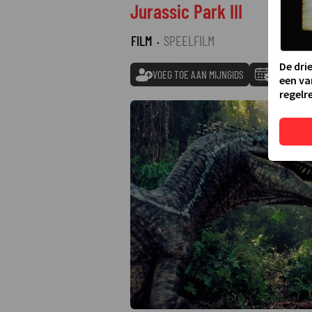
Jurassic Park III
FILM
·
SPEELFILM
De dri
VOEG TOE AAN MIJNGIDS
TOEVOEGE
een va
regelre