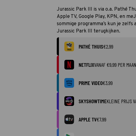
Jurassic Park III is via o.a. Pathé T
Apple TV, Google Play, KPN, en meJa
sommige programma’s kun je zelfs al
Jurassic Park III terugkijken.
PATHÉ THUIS
€2,99
NETFLIX
VANAF €9,99 PER MAA
PRIME VIDEO
€3,99
SKYSHOWTIME
KLEINE PRIJS V
APPLE TV
€7,99