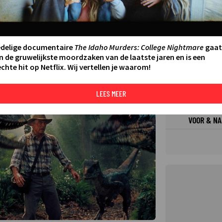
FILMS 
SERIES
edelige documentaire
The Idaho Murders: College Nightmare
gaat
N AAN AGENDA
DELEN
n de gruwelijkste moordzaken van de laatste jaren en is een
chte hit op Netflix. Wij vertellen je waarom!
DE KIJ
TIP
LEES MEER
VOOR & NA