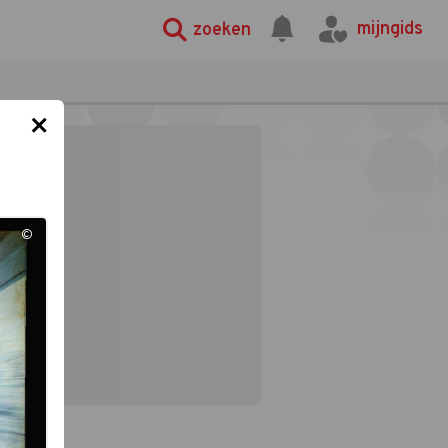
mijngids
zoeken
×
©