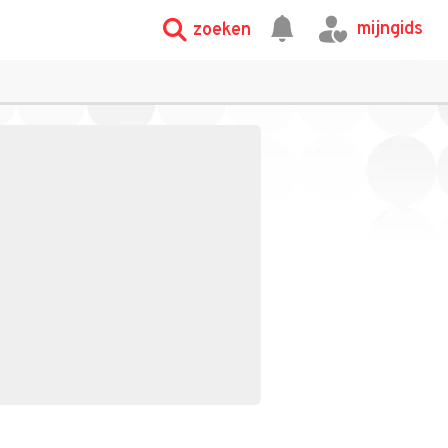
mijngids
zoeken