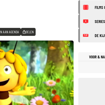
FILMS 
SERIES
N AAN AGENDA
DELEN
DE KIJ
TIP
©
VOOR & NA