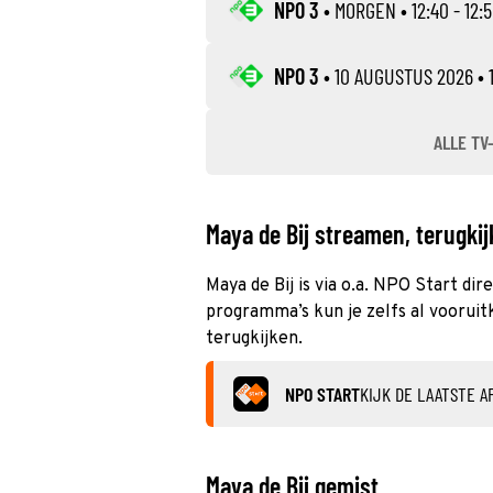
NPO 3
•
MORGEN
• 12:40 - 12:
NPO 3
•
10 AUGUSTUS 2026
• 
ALLE TV
Maya de Bij streamen, terugkij
Maya de Bij is via o.a. NPO Start di
programma’s kun je zelfs al vooruitk
terugkijken.
NPO START
KIJK DE LAATSTE A
Maya de Bij gemist