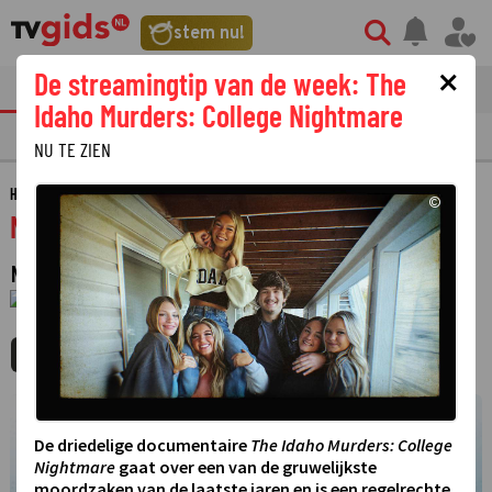
stem nu!
×
De streamingtip van de week: The
tvgids
streaming
nieuws
Idaho Murders: College Nightmare
TV GIDS
NU & STRAKS
PRIMETIME
GEMIST
LAATSTE NIEUWS
NU TE ZIEN
HOME
GIDS
NOS JOURNAAL MET GEBARENTAAL
©
NOS Journaal met gebarentaal
NIEUWSBULLETIN
·
1 JANUARI 1970
01:00 - 01:00
MIJNGIDS
AGENDA
DELEN
©
De driedelige documentaire
The Idaho Murders: College
Nightmare
gaat over een van de gruwelijkste
moordzaken van de laatste jaren en is een regelrechte