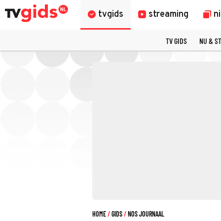
tvgids
streaming
n
TV GIDS
NU & S
HOME
GIDS
NOS JOURNAAL