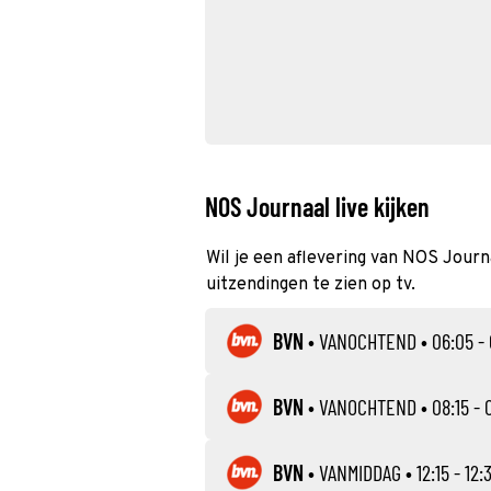
NOS Journaal live kijken
Wil je een aflevering van NOS Journa
uitzendingen te zien op tv.
BVN
•
VANOCHTEND
• 06:05 -
BVN
•
VANOCHTEND
• 08:15 - 
BVN
•
VANMIDDAG
• 12:15 - 12: