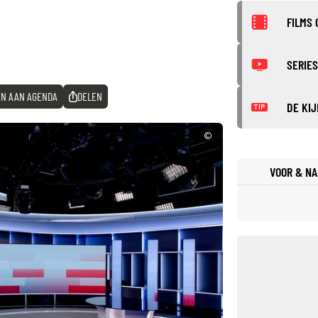
FILMS 
SERIES
N AAN AGENDA
DELEN
DE KIJ
TIP
©
VOOR & NA