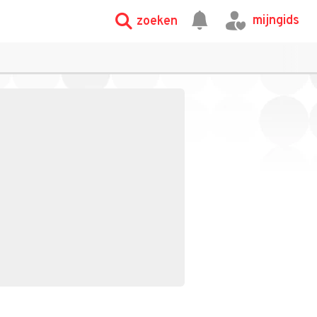
mijngids
zoeken