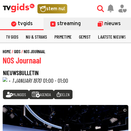
stem nu!
tvgids
streaming
nieuws
TV GIDS
NU & STRAKS
PRIMETIME
GEMIST
LAATSTE NIEUWS
HOME
GIDS
NOS JOURNAAL
NOS Journaal
NIEUWSBULLETIN
·
1 JANUARI 1970
01:00 - 01:00
MIJNGIDS
AGENDA
DELEN
©