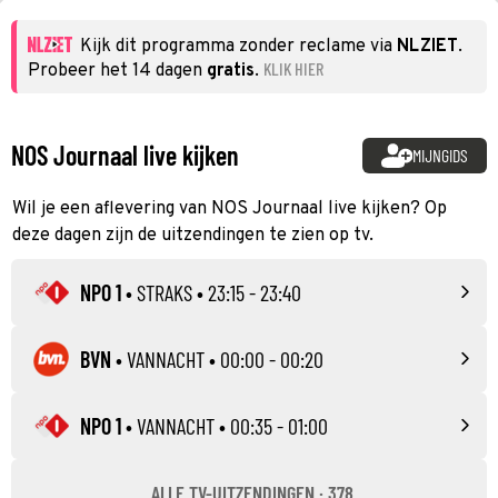
Kijk dit programma zonder reclame via
NLZIET
.
KLIK HIER
Probeer het 14 dagen
gratis
.
NOS Journaal live kijken
MIJNGIDS
Wil je een aflevering van NOS Journaal live kijken? Op
deze dagen zijn de uitzendingen te zien op tv.
NPO 1
•
STRAKS
• 23:15 - 23:40
BVN
•
VANNACHT
• 00:00 - 00:20
NPO 1
•
VANNACHT
• 00:35 - 01:00
ALLE TV-UITZENDINGEN · 378