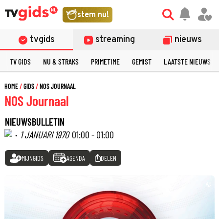
stem nu!
tvgids
streaming
nieuws
TV GIDS
NU & STRAKS
PRIMETIME
GEMIST
LAATSTE NIEUWS
HOME
GIDS
NOS JOURNAAL
NOS Journaal
NIEUWSBULLETIN
·
1 JANUARI 1970
01:00 - 01:00
MIJNGIDS
AGENDA
DELEN
©