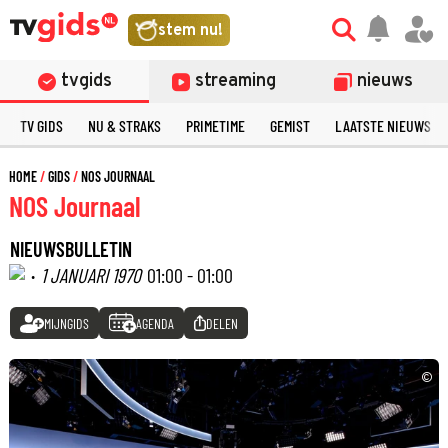
stem nu!
tvgids
streaming
nieuws
TV GIDS
NU & STRAKS
PRIMETIME
GEMIST
LAATSTE NIEUWS
HOME
GIDS
NOS JOURNAAL
NOS Journaal
NIEUWSBULLETIN
·
1 JANUARI 1970
01:00 - 01:00
MIJNGIDS
AGENDA
DELEN
©