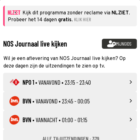
Kijk dit programma zonder reclame via
NLZIET
.
KLIK HIER
Probeer het 14 dagen
gratis
.
NOS Journaal live kijken
MIJNGIDS
Wil je een aflevering van NOS Journaal live kijken? Op
deze dagen zijn de uitzendingen te zien op tv.
NPO 1
•
VANAVOND
• 23:15 - 23:40
BVN
•
VANAVOND
• 23:45 - 00:05
BVN
•
VANNACHT
• 01:00 - 01:15
ALLE TV-UITZENDINGEN · 379