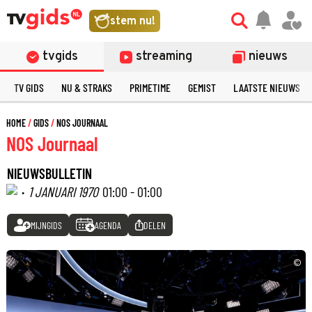
stem nu!
tvgids
streaming
nieuws
TV GIDS
NU & STRAKS
PRIMETIME
GEMIST
LAATSTE NIEUWS
HOME
GIDS
NOS JOURNAAL
NOS Journaal
NIEUWSBULLETIN
·
1 JANUARI 1970
01:00 - 01:00
MIJNGIDS
AGENDA
DELEN
©