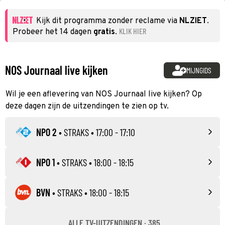
Kijk dit programma zonder reclame via
NLZIET
.
KLIK HIER
Probeer het 14 dagen
gratis
.
NOS Journaal live kijken
MIJNGIDS
Wil je een aflevering van NOS Journaal live kijken? Op
deze dagen zijn de uitzendingen te zien op tv.
NPO 2
•
STRAKS
• 17:00 - 17:10
NPO 1
•
STRAKS
• 18:00 - 18:15
BVN
•
STRAKS
• 18:00 - 18:15
ALLE TV-UITZENDINGEN · 385