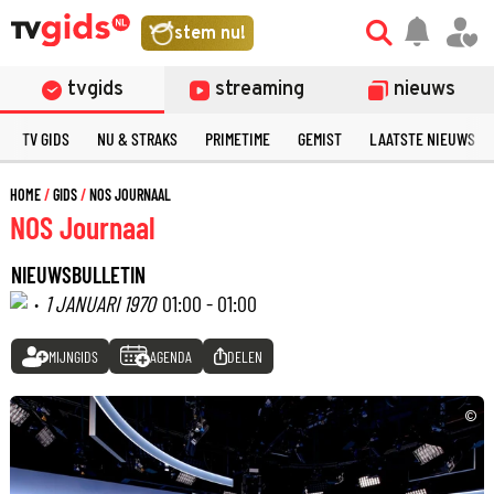
stem nu!
tvgids
streaming
nieuws
TV GIDS
NU & STRAKS
PRIMETIME
GEMIST
LAATSTE NIEUWS
HOME
GIDS
NOS JOURNAAL
NOS Journaal
NIEUWSBULLETIN
·
1 JANUARI 1970
01:00 - 01:00
MIJNGIDS
AGENDA
DELEN
©