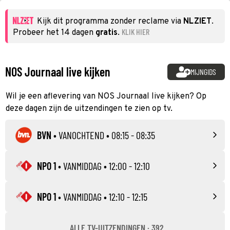
Kijk dit programma zonder reclame via
NLZIET
.
KLIK HIER
Probeer het 14 dagen
gratis
.
NOS Journaal live kijken
MIJNGIDS
Wil je een aflevering van NOS Journaal live kijken? Op
deze dagen zijn de uitzendingen te zien op tv.
BVN
•
VANOCHTEND
• 08:15 - 08:35
NPO 1
•
VANMIDDAG
• 12:00 - 12:10
NPO 1
•
VANMIDDAG
• 12:10 - 12:15
ALLE TV-UITZENDINGEN · 392