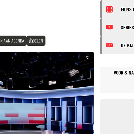
FILMS 
SERIES
N AAN AGENDA
DELEN
DE KIJ
TIP
©
VOOR & NA