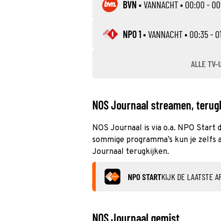
BVN
•
VANNACHT
• 00:00 - 00
NPO 1
•
VANNACHT
• 00:35 - 0
ALLE TV-
NOS Journaal streamen, terugk
NOS Journaal is via o.a. NPO Start d
sommige programma’s kun je zelfs al
Journaal terugkijken.
NPO START
KIJK DE LAATSTE A
NOS Journaal gemist