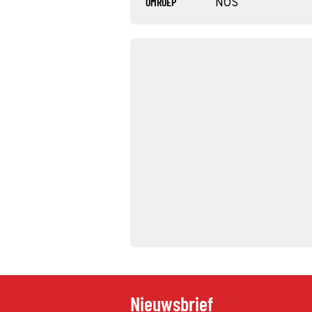
OMROEP
NOS
Nieuwsbrief