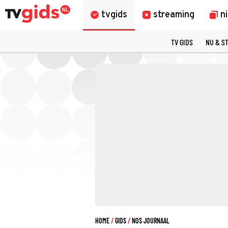
tvgids
streaming
n
TV GIDS
NU & S
HOME
GIDS
NOS JOURNAAL