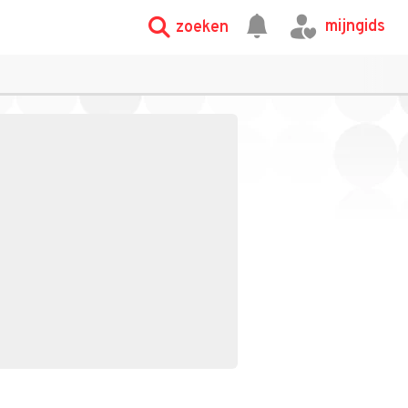
mijngids
zoeken