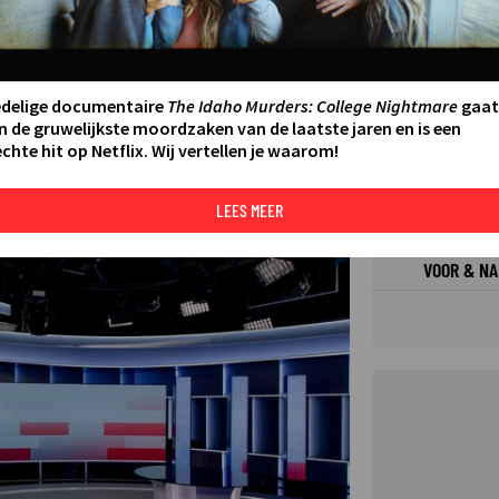
FILMS 
SERIES
edelige documentaire
The Idaho Murders: College Nightmare
gaat
n de gruwelijkste moordzaken van de laatste jaren en is een
chte hit op Netflix. Wij vertellen je waarom!
N AAN AGENDA
DELEN
DE KIJ
TIP
LEES MEER
©
VOOR & NA