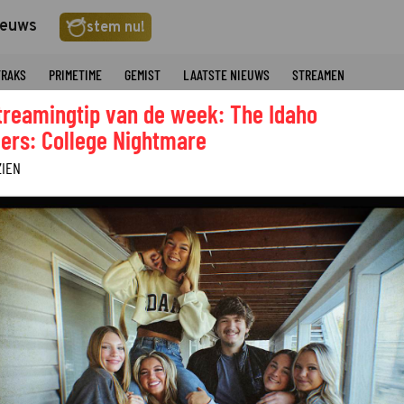
ieuws
stem nu!
TRAKS
PRIMETIME
GEMIST
LAATSTE NIEUWS
STREAMEN
treamingtip van de week: The Idaho
ers: College Nightmare
ZIEN