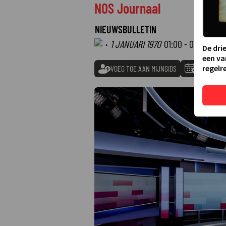
NOS Journaal
NIEUWSBULLETIN
·
1 JANUARI 1970
01:00 - 01:00
De dri
een va
regelre
VOEG TOE AAN MIJNGIDS
TOEVOEGE