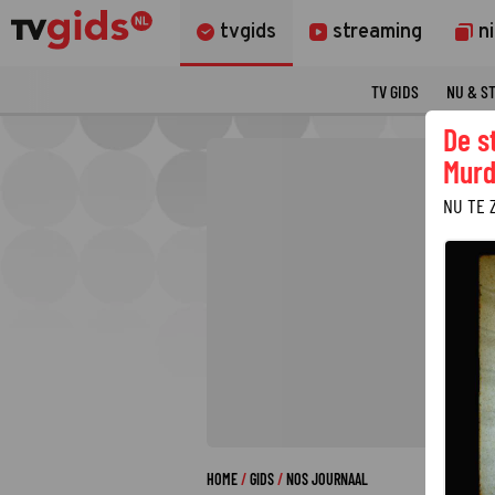
tvgids
streaming
n
TV GIDS
NU & S
De s
Murd
NU TE 
HOME
GIDS
NOS JOURNAAL