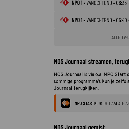
NPO 1
•
VANOCHTEND
• 06:35 
NPO 1
•
VANOCHTEND
• 06:40 
ALLE TV-
NOS Journaal streamen, terugk
NOS Journaal is via o.a. NPO Start d
sommige programma’s kun je zelfs al
Journaal terugkijken.
NPO START
KIJK DE LAATSTE A
NOS Journaal gemist