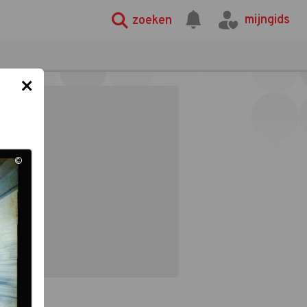
mijngids
zoeken
×
©