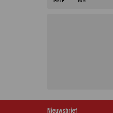
OMROEP
NOS
Nieuwsbrief