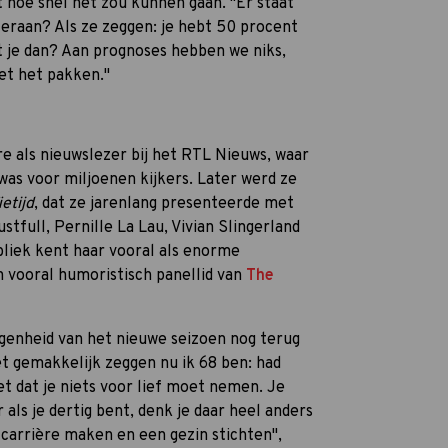
 hoe snel het zou kunnen gaan. "Er staat
eraan? Als ze zeggen: je hebt 50 procent
et je dan? Aan prognoses hebben we niks,
oet het pakken."
e als nieuwslezer bij het RTL Nieuws, waar
was voor miljoenen kijkers. Later werd ze
ietijd
, dat ze jarenlang presenteerde met
stfull, Pernille La Lau, Vivian Slingerland
bliek kent haar vooral als enorme
n vooral humoristisch panellid van
The
legenheid van het nieuwe seizoen nog terug
et gemakkelijk zeggen nu ik 68 ben: had
t dat je niets voor lief moet nemen. Je
als je dertig bent, denk je daar heel anders
e carrière maken en een gezin stichten",