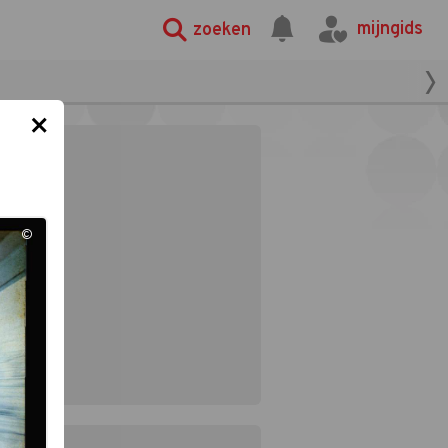
mijngids
zoeken
×
©