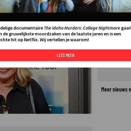
rige leeftijd overleden
LAATSTE UPDATE:
28-03-25 09:05
·
edelige documentaire
The Idaho Murders: College Nightmare
gaat
©
n de gruwelijkste moordzaken van de laatste jaren en is een
chte hit op Netflix. Wij vertellen je waarom!
LEES MEER
Meer nieuws v