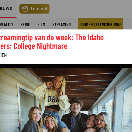
ieuws
stem nu!
REALITY
SERIE
FILM
STREAMING
GOUDEN TELEVIZIER-RING
treamingtip van de week: The Idaho
ers: College Nightmare
ZIEN