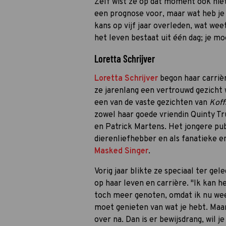
Zelf wist ze op dat moment ook niet
een prognose voor, maar wat heb je 
kans op vijf jaar overleden, wat we
het leven bestaat uit één dag; je m
Loretta Schrijver
Loretta Schrijver
begon haar carrièr
ze jarenlang een vertrouwd gezicht 
een van de vaste gezichten van
Koff
zowel haar goede vriendin Quinty Tru
en Patrick Martens. Het jongere pu
dierenliefhebber en als fanatieke e
Masked Singer
.
Vorig jaar blikte ze speciaal ter ge
op haar leven en carrière. "Ik kan h
toch meer genoten, omdat ik nu wee
moet genieten van wat je hebt. Maar 
over na. Dan is er bewijsdrang, wil j