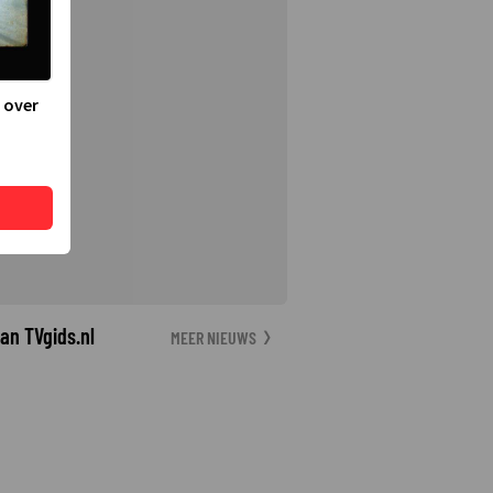
 over
an TVgids.nl
MEER NIEUWS