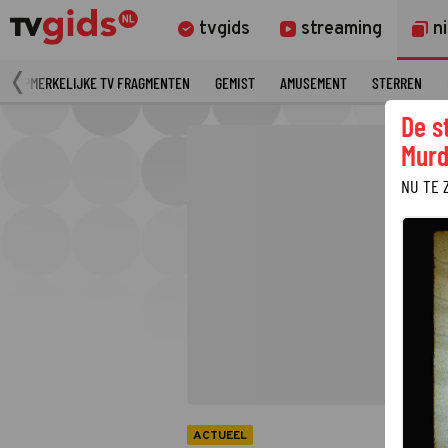
tvgids
streaming
n
OPMERKELIJKE TV FRAGMENTEN
GEMIST
AMUSEMENT
STERREN
De s
Murd
NU TE 
ACTUEEL