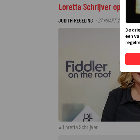
Loretta Schrijver op 68-ja
JUDITH REGELING
27 MAART 2025 13:05
·
De dri
een va
regelre
Loretta Schrijver