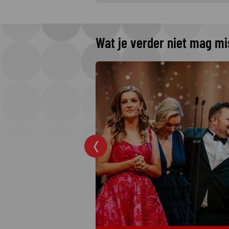
Wat je verder niet mag m
 The Idaho
 Netflix
rders: College
jkste moordzaken
 hit op Netflix.